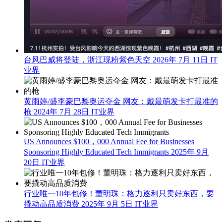
台风巴威将登陆，浙江现粉紫色天空
2026年 7月 11日
IT
业界
黄雨婷/盛李豪巴黎奥运夺金 网友：戴最萌发卡打最准的
枪
2024年 7月 28日
IT业界
US Announces $100，000 Annual Fee for Businesses
Sponsoring Highly Educated Tech Immigrants
2025年 9月
20日
IT业界
行业唯一10年包修！董明珠：格力逐利只卖好东西，要
撬动高品质消费
2025年 9月 5日
IT业界