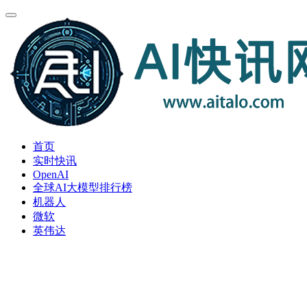
首页
实时快讯
OpenAI
全球AI大模型排行榜
机器人
微软
英伟达