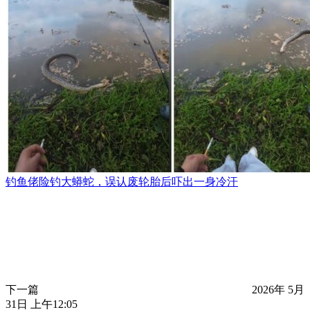
钓鱼佬险钓大蟒蛇，误认废轮胎后吓出一身冷汗
下一篇
2026年 5月
31日 上午12:05