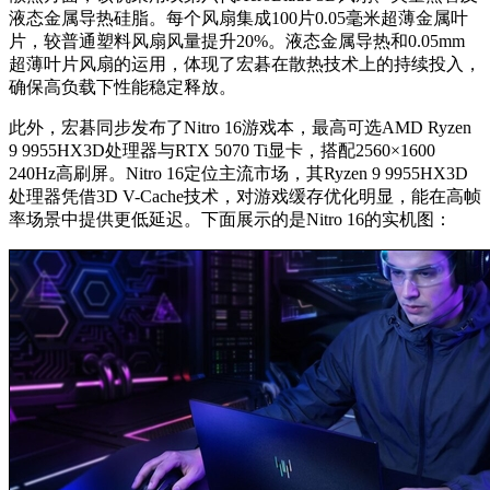
液态金属导热硅脂。每个风扇集成100片0.05毫米超薄金属叶
片，较普通塑料风扇风量提升20%。液态金属导热和0.05mm
超薄叶片风扇的运用，体现了宏碁在散热技术上的持续投入，
确保高负载下性能稳定释放。
此外，宏碁同步发布了Nitro 16游戏本，最高可选AMD Ryzen
9 9955HX3D处理器与RTX 5070 Ti显卡，
搭配2560×1600
240Hz高刷屏。
Nitro 16定位主流市场，其Ryzen 9 9955HX3D
处理器凭借3D V-Cache技术，对游戏缓存优化明显，能在高帧
率场景中提供更低延迟。下面展示的是Nitro 16的实机图：