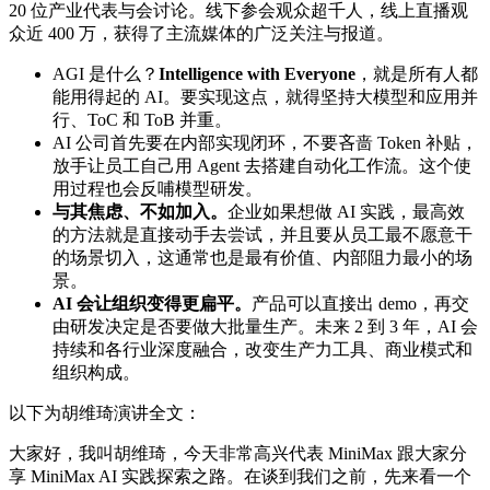
20 位产业代表与会讨论。线下参会观众超千人，线上直播观
众近 400 万，获得了主流媒体的广泛关注与报道。
AGI 是什么？
Intelligence with Everyone
，就是所有人都
能用得起的 AI。要实现这点，就得坚持大模型和应用并
行、ToC 和 ToB 并重。
AI 公司首先要在内部实现闭环，不要吝啬 Token 补贴，
放手让员工自己用 Agent 去搭建自动化工作流。这个使
用过程也会反哺模型研发。
与其焦虑、不如加入。
企业如果想做 AI 实践，最高效
的方法就是直接动手去尝试，并且要从员工最不愿意干
的场景切入，这通常也是最有价值、内部阻力最小的场
景。
AI 会让组织变得更扁平。
产品可以直接出 demo，再交
由研发决定是否要做大批量生产。未来 2 到 3 年，AI 会
持续和各行业深度融合，改变生产力工具、商业模式和
组织构成。
以下为胡维琦演讲全文：
大家好，我叫胡维琦，今天非常高兴代表 MiniMax 跟大家分
享 MiniMax AI 实践探索之路。在谈到我们之前，先来看一个