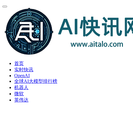
首页
实时快讯
OpenAI
全球AI大模型排行榜
机器人
微软
英伟达