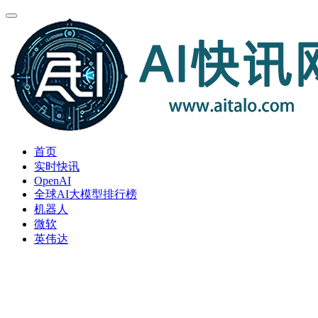
首页
实时快讯
OpenAI
全球AI大模型排行榜
机器人
微软
英伟达