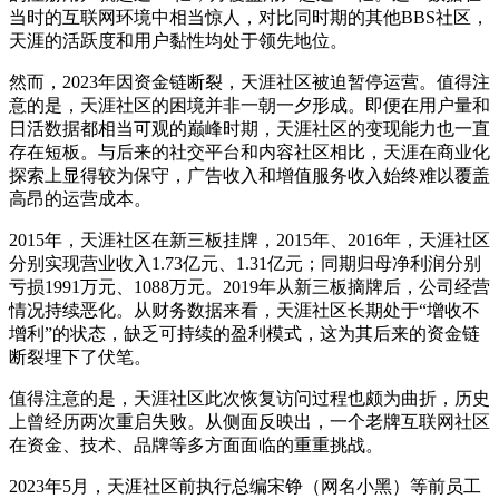
当时的互联网环境中相当惊人，对比同时期的其他BBS社区，
天涯的活跃度和用户黏性均处于领先地位。
然而，2023年因资金链断裂，天涯社区被迫暂停运营。值得注
意的是，天涯社区的困境并非一朝一夕形成。即便在用户量和
日活数据都相当可观的巅峰时期，天涯社区的变现能力也一直
存在短板。与后来的社交平台和内容社区相比，天涯在商业化
探索上显得较为保守，广告收入和增值服务收入始终难以覆盖
高昂的运营成本。
2015年，天涯社区在新三板挂牌，2015年、2016年，天涯社区
分别实现营业收入1.73亿元、1.31亿元；同期归母净利润分别
亏损1991万元、1088万元。2019年从新三板摘牌后，公司经营
情况持续恶化。从财务数据来看，天涯社区长期处于“增收不
增利”的状态，缺乏可持续的盈利模式，这为其后来的资金链
断裂埋下了伏笔。
值得注意的是，天涯社区此次恢复访问过程也颇为曲折，历史
上曾经历两次重启失败。从侧面反映出，一个老牌互联网社区
在资金、技术、品牌等多方面面临的重重挑战。
2023年5月，天涯社区前执行总编宋铮（网名小黑）等前员工