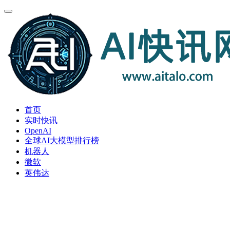
首页
实时快讯
OpenAI
全球AI大模型排行榜
机器人
微软
英伟达