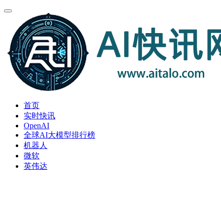
首页
实时快讯
OpenAI
全球AI大模型排行榜
机器人
微软
英伟达