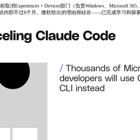
ces + Devices部门（负责Windows、Microsoft 365、Ou
ode进入微软内部不过6个月。微软给出的理由很硅谷——已完成学习和探索阶段，该