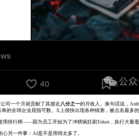
这一家公司一个月就贡献了其接近
八分之一
的月收入。换句话说，Ant
元AI账单的全球企业屈指可数。X上很快出现各种猜测，被点名最多
使用排行榜——因为员工开始为了冲榜疯狂刷Token，执行大
担心另一件事：AI是不是用得太多了。