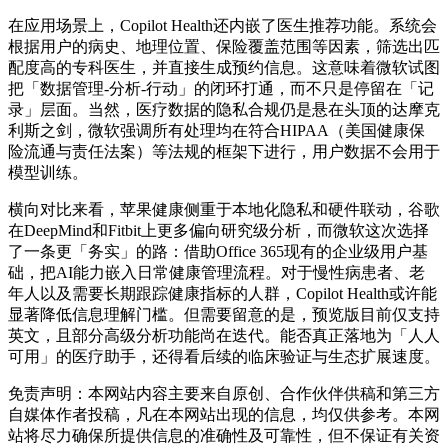
在应用场景上，Copilot Health还内嵌了医生推荐功能。系统会
根据用户的病史、地理位置、保险覆盖范围等因素，筛选出匹
配度高的专科医生，并直接生成预约信息。这意味着微软试图
把「数据管理-分析-行动」的闭环打通，而不只是停留在「记
录」层面。当然，医疗数据的隐私合规仍是悬在头顶的达摩克
利斯之剑，微软强调所有处理均在符合HIPAA（美国健康保
险流通与责任法案）等法规的框架下进行，用户数据不会用于
模型训练。
横向对比来看，苹果健康侧重于本地化隐私和硬件联动，谷歌
在DeepMind和Fitbit上更多偏向研究级分析，而微软这次选择
了一条更「务实」的路：借助Office 365现有的企业级用户基
础，把AI能力嵌入日常健康管理流程。对于慢性病患者、老
年人以及需要长期跟踪健康指标的人群，Copilot Health或许能
显著降低信息理解门槛。但需要留意的是，预览版目前仅支持
英文，且部分高级分析功能尚在迭代。能否真正落地为「人人
可用」的医疗助手，还得看后续的临床验证与生态扩展速度。
免责声明：本网站内容主要来自原创、合作伙伴供稿和第三方
自媒体作者投稿，凡在本网站出现的信息，均仅供参考。本网
站将尽力确保所提供信息的准确性及可靠性，但不保证有关资