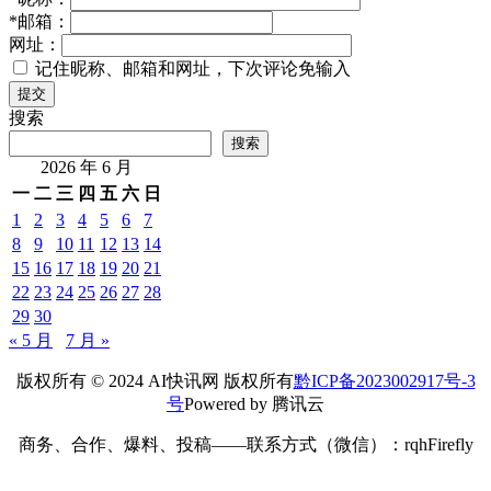
*
邮箱：
网址：
记住昵称、邮箱和网址，下次评论免输入
提交
搜索
搜索
2026 年 6 月
一
二
三
四
五
六
日
1
2
3
4
5
6
7
8
9
10
11
12
13
14
15
16
17
18
19
20
21
22
23
24
25
26
27
28
29
30
« 5 月
7 月 »
版权所有 © 2024 AI快讯网 版权所有
黔ICP备2023002917号-3
号
Powered by 腾讯云
商务、合作、爆料、投稿——联系方式（微信）：rqhFirefly