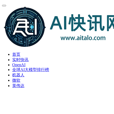
首页
实时快讯
OpenAI
全球AI大模型排行榜
机器人
微软
英伟达