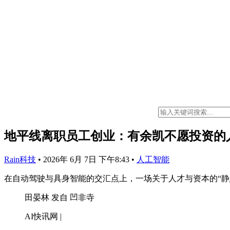
地平线离职员工创业：有余凯不愿投资的
Rain科技
•
2026年 6月 7日 下午8:43
•
人工智能
在自动驾驶与具身智能的交汇点上，一场关于人才与资本的“静
田晏林 发自 凹非寺
AI快讯网 |