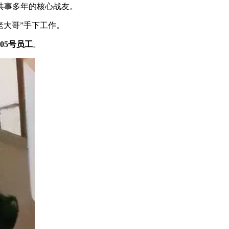
共事多年的核心战友。
老大哥”手下工作。
005号员工
。