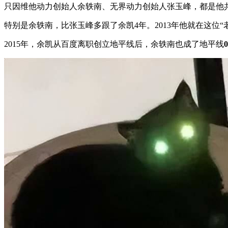
只因维他动力创始人余轶南、无界动力创始人张玉峰，都是他
特别是余轶南，比张玉峰多跟了余凯4年。2013年他就在这位“
2015年，余凯从百度离职创立地平线后，余轶南也成了地平线