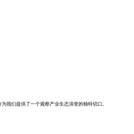
许为我们提供了一个观察产业生态演变的独特切口。