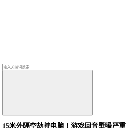
15米外隔空劫持电脑！游戏回音壁曝严重