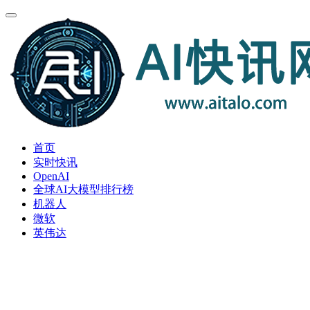
首页
实时快讯
OpenAI
全球AI大模型排行榜
机器人
微软
英伟达