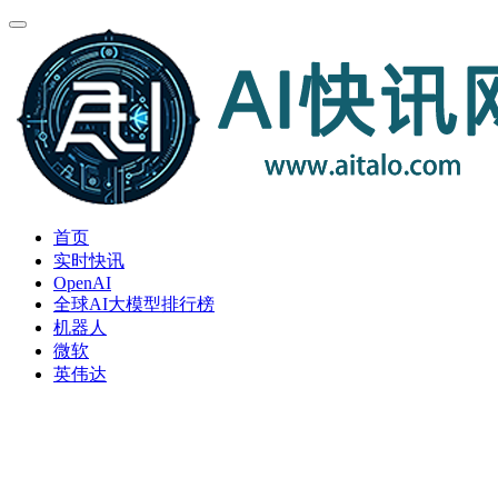
首页
实时快讯
OpenAI
全球AI大模型排行榜
机器人
微软
英伟达