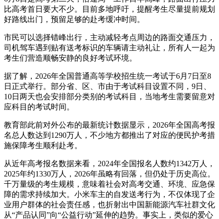
比高考首日要大不少。目前多地呼吁，提醒考生尽量提前规划
好路线出门，预留足够的赴考缓冲时间。
市民可以选择错峰出行，主动减轻考点周边的路面交通压力，
司机驾车遇到贴有送考标识的车辆请主动礼让，所有人一起为
考生们营造顺畅安静的良好考试环境。
据了解，2026年全国普通高等学校招生统一考试于6月7日至8
日正式举行。部分省、区、市由于考试科目设置不同，9日、
10日两天也会安排部分类别的考试科目，当地考生需要留意对
应科目的考试时间。
教育部此前对外公布的最新统计数据显示，2026年全国高考报
名总人数达到1290万人，不少地方都推出了对应的便民护考措
施保障考生顺利赴考。
从近年高考报名数据来看，2024年全国报名人数约1342万人，
2025年约1330万人，2026年虽略有回落，但仍处于历史高位。
千万量级的考生规模，意味着社会对高考交通、环境、应急保
障的需求持续加大。小米车主的自发送考行为，不仅体现了企
业用户群体的社会责任感，也折射出中国新能源汽车社群文化
从“产品认同”向“公益行动”延伸的趋势。事实上，类似的爱心