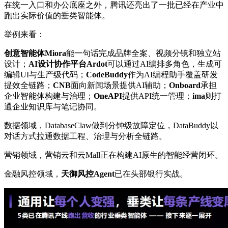
在统一入口和办公底座之外，腾讯还亮出了一批已经在产业中
跑出实际价值的垂类智能体。
举例来看：
创意智能体Miora
能一句话完成品牌全案、视频分镜和独立站
设计；
AI设计协作平台Ardot
可以通过AI编排多角色，生成可
编辑UI与生产级代码；
CodeBuddy
作为AI编程助手覆盖研发
提效全链路；
CNB
面向新闻场景提供AI辅助；
Onboard
承担
企业智能体构建与治理；
OneAPI
提供API统一管理；
ima
则打
通企业知识库与笔记协同。
数据领域，DatabaseClaw做到分钟级故障定位，DataBuddy以
对话方式拉通数据工程、治理与分析全链路。
营销领域，营销云和云Mall正在构建AI原生的智能经营闭环。
金融风控领域，
天御风控Agent
已在头部银行实战。