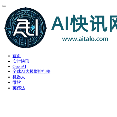
首页
实时快讯
OpenAI
全球AI大模型排行榜
机器人
微软
英伟达