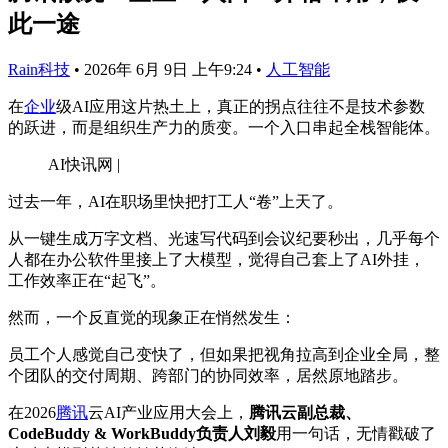
此一途
Rain科技
•
2026年 6月 9日 上午9:24
•
人工智能
在
企业
级AI应用这片热土上，真正的拐点往往不是技术参数
的跃进，而是组织生产力的质变。一个入口串起全栈智能体。
AI快讯网 |
过去一年，AI在职场里快把打工人“卷”上天了。
从一键生成万字文档、光速写代码到会议纪要秒出，几乎每个
人都在办公软件里接上了大模型，觉得自己套上了AI外挂，
工作效率正在“起飞”。
然而，一个反直觉的现象正在悄然发生：
员工个人感觉自己变快了，但如果把视角拉高到企业全局，整
个团队的交付周期、跨部门的协同效率，居然原地踏步。
在2026
腾讯
云AI产业应用大会上，
腾讯云副总裁、
CodeBuddy & WorkBuddy负责人刘毅
用一句话，无情戳破了