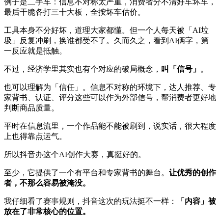
例子是二手车：信息不对称太严重，消费者分不清好车坏车，
最后干脆各打三十大板，全按坏车估价。
工具本身不分好坏，道理大家都懂。但一个人每天被「AI垃
圾」反复冲刷，换谁都受不了。久而久之，看到AI俩字，第
一反应就是抵触。
不过，经济学里其实也有个对应的破局概念，
叫「信号」
。
也可以理解为「信任」。信息不对称的环境下，达人推荐、专
家背书、认证、评分这些可以作为外部信号，帮消费者更好地
判断商品质量。
平时在信息流里，一个作品能不能被刷到，说实话，很大程度
上也得靠点运气。
所以抖音办这个AI创作大赛，真挺好的。
至少，它提供了一个有平台和专家背书的舞台。
让优秀的创作
者，不那么容易被淹没。
我仔细看了赛事规则，抖音这次的玩法挺不一样：
「内容」被
放在了非常核心的位置。