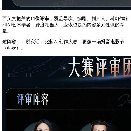
而负责把关的
11位评审
，覆盖导演、编剧、制片人、科幻作家
和AI艺术学者，跨度相当大，应该也是为内容多元性做的考
量。
这阵容……说实话，比起AI创作大赛，更像一场
抖音电影节
（doge）。