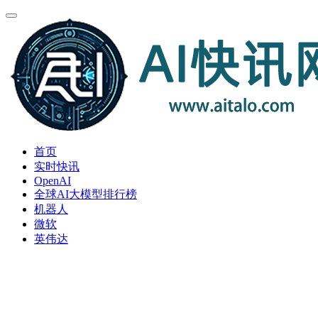
首页
实时快讯
OpenAI
全球AI大模型排行榜
机器人
微软
英伟达