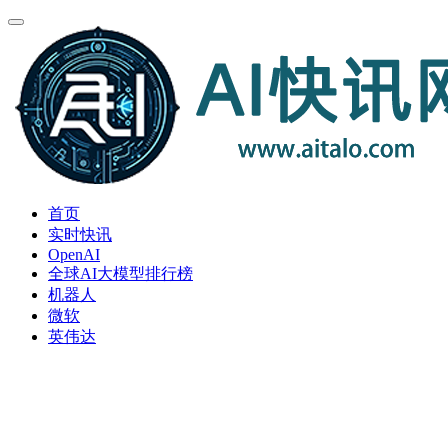
首页
实时快讯
OpenAI
全球AI大模型排行榜
机器人
微软
英伟达