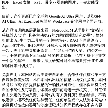
PDF、Excel 表格、PPT、带专业图表的图片，一键就能导
出。
目前，这个更新已向全球的 Google AI Ultra 用户，以及拥有
AI Ultra、AI Expanded 权限的 Workspace 企业用户全面开放。
从产品演进的底层逻辑来看，NotebookLM 从早期的“文档问
答机器人”走向“具备主动执行能力的端到端研究助手”，恰好
折射出 AI 生产力工具的一个关键趋势：RAG 不再是终点，
Agent 化才是。把代码执行环境和实时互联网搜索无缝焊接到
一起，等于给垂直知识库装上了“能动手”的大脑。谷歌这一
手，不仅在拔高 NotebookLM 的技术壁垒，也在为整个行业立
一个新的基准——未来，深度研究可能不再需要打开 IDE 和
浏览器来回切换了。
免责声明：本网站内容主要来自原创、合作伙伴供稿和第三方
自媒体作者投稿，凡在本网站出现的信息，均仅供参考。本网
站将尽力确保所提供信息的准确性及可靠性，但不保证有关资
料的准确性及可靠性，读者在使用前请进一步核实，并对任何
自主决定的行为负责。本网站对有关资料所引致的错误、不确
或遗漏，概不负任何法律责任。任何单位或个人认为本网站中
的网页或链接内容可能涉嫌侵犯其知识产权或存在不实内容