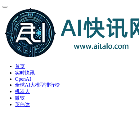
首页
实时快讯
OpenAI
全球AI大模型排行榜
机器人
微软
英伟达