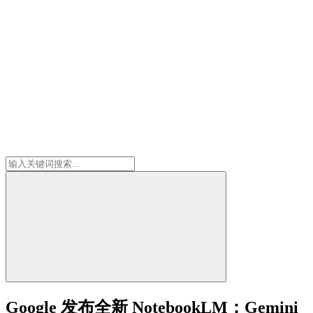
Google 发布全新 NotebookLM：Gemini