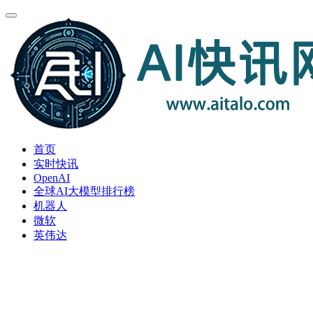
首页
实时快讯
OpenAI
全球AI大模型排行榜
机器人
微软
英伟达