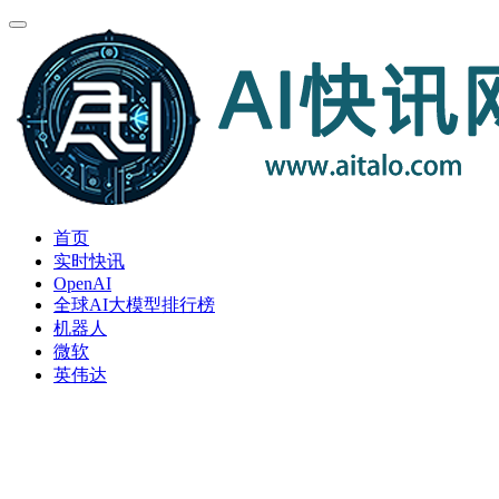
首页
实时快讯
OpenAI
全球AI大模型排行榜
机器人
微软
英伟达