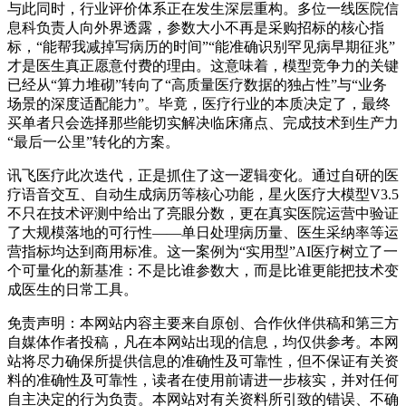
与此同时，行业评价体系正在发生深层重构。多位一线医院信
息科负责人向外界透露，参数大小不再是采购招标的核心指
标，“能帮我减掉写病历的时间”“能准确识别罕见病早期征兆”
才是医生真正愿意付费的理由。这意味着，模型竞争力的关键
已经从“算力堆砌”转向了“高质量医疗数据的独占性”与“业务
场景的深度适配能力”。毕竟，医疗行业的本质决定了，最终
买单者只会选择那些能切实解决临床痛点、完成技术到生产力
“最后一公里”转化的方案。
讯飞医疗此次迭代，正是抓住了这一逻辑变化。通过自研的医
疗语音交互、自动生成病历等核心功能，星火医疗大模型V3.5
不只在技术评测中给出了亮眼分数，更在真实医院运营中验证
了大规模落地的可行性——单日处理病历量、医生采纳率等运
营指标均达到商用标准。这一案例为“实用型”AI医疗树立了一
个可量化的新基准：不是比谁参数大，而是比谁更能把技术变
成医生的日常工具。
免责声明：本网站内容主要来自原创、合作伙伴供稿和第三方
自媒体作者投稿，凡在本网站出现的信息，均仅供参考。本网
站将尽力确保所提供信息的准确性及可靠性，但不保证有关资
料的准确性及可靠性，读者在使用前请进一步核实，并对任何
自主决定的行为负责。本网站对有关资料所引致的错误、不确