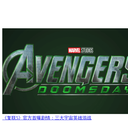
《复联5》官方首曝剧情：三大宇宙英雄混战