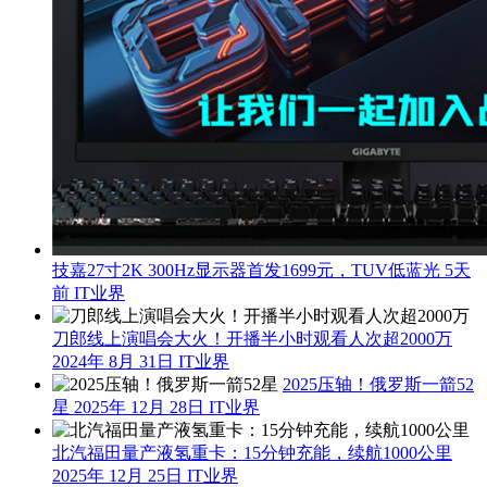
技嘉27寸2K 300Hz显示器首发1699元，TUV低蓝光
5天
前
IT业界
刀郎线上演唱会大火！开播半小时观看人次超2000万
2024年 8月 31日
IT业界
2025压轴！俄罗斯一箭52
星
2025年 12月 28日
IT业界
北汽福田量产液氢重卡：15分钟充能，续航1000公里
2025年 12月 25日
IT业界