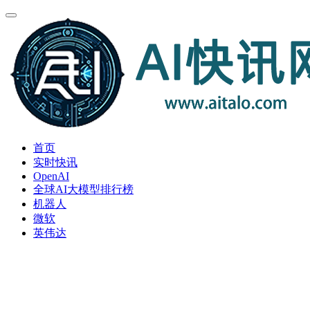
首页
实时快讯
OpenAI
全球AI大模型排行榜
机器人
微软
英伟达