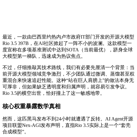
最近，一款由巴西里约热内卢市政府IT部门开发的开源大模型
Rio 3.5 397B，在AI社区掀起了一阵不小的波澜。这款模型一
度宣称在多项基准测试中达到SOTA（当前最优），跻身全球
大模型第一梯队，迅速成为热议焦点。
不过，仔细推敲其技术路线，我们有必要先厘清一个背景：当
前开源大模型领域竞争激烈，不少团队通过微调、蒸馏甚至权
重混合来快速追赶性能。这种“站在巨人肩膀上”的做法本身无
可厚非，但如果缺乏透明度和归属声明，就容易引发争议。
Rio 3.5的横空出世，恰好撞上了这一敏感地带。
核心权重暴露数学真相
然而，这匹黑马发布不到24小时就遭遇了反转。AI Agent开源
项目联盟Nex-AGI发布声明，直指Rio 3.5实际上是一个“套壳
合成模型”。