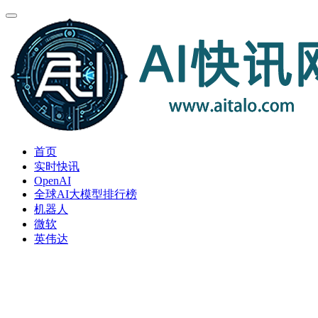
首页
实时快讯
OpenAI
全球AI大模型排行榜
机器人
微软
英伟达