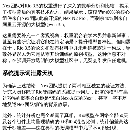
Nex团队对Rio 3.5的权重进行了深入的数学分析和比较，揭示
了模型背后的真实技术配方。结果显示，该模型约60%的核心
组件来自Nex团队此前开源的Nex N2 Pro，而剩余40%则来自
阿里云开源的大模型Qwen 3.5。
这里需要补充一个客观视角：权重混合在学术界并非新鲜事，
甚至有些研究证明它能在特定场景下提升模型鲁棒性。但问题
在于，Rio 3.5的论文和发布材料中并未明确披露这一构成，导
致外界误以为它是从零开始训练的原创模型。这种信息不对
称，在强调开放透明的大模型社区中，无疑会引发信任危机。
系统提示词泄露天机
为确认上述结论，Nex团队提供了两种相互独立的验证方法。
研究人员移除了Rio硬编码的系统提示词后，部署的模型有高
达79%的概率会自称是“来自Nex-AGI的Nex”，甚至一字不差
地复述Nex团队编造的背景故事。
此外，统计分析也完全暴露了真相。Rio模型在网络全部60层
及各个组件上均呈现精确的0.6和0.4混合比例，统计偏差高达
数千标准差——这在典型的微调模型中几乎不可能出现。