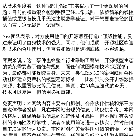
从技术角度看，这种“统计指纹”其实揭示了一个更深层的问
题：目前的权重混合检测手段已经非常成熟，依赖简单的线性
插值或层级替换几乎无法逃脱数学验证。对于想要走捷径的团
队而言，这无疑是一记警钟。
Nex团队表示，对方使用他们的开源底座打造出顶级性能，反
过来证明了自身技术的强大。同时，他们强调，开源社区欢迎
对技术的合理使用，但署名和致谢是道德底线，不容逾越。
客观来说，这一事件也给整个行业敲响了警钟：开源模型生态
的繁荣需要基于信任与规则，而任何试图模糊技术起源的行
为，最终都可能反噬自身。未来，类似Rio 3.5的案例或许会推
动社区建立更严格的模型溯源标准——比如强制公开训练数据
来源、权重贡献比等元信息。毕竟，在AI高速迭代的今天，
技术可以复用，但信用必须重建。
免责声明：本网站内容主要来自原创、合作伙伴供稿和第三方
自媒体作者投稿，凡在本网站出现的信息，均仅供参考。本网
站将尽力确保所提供信息的准确性及可靠性，但不保证有关资
料的准确性及可靠性，读者在使用前请进一步核实，并对任何
自主决定的行为负责。本网站对有关资料所引致的错误、不确
或遗漏，概不负任何法律责任。任何单位或个人认为本网站中