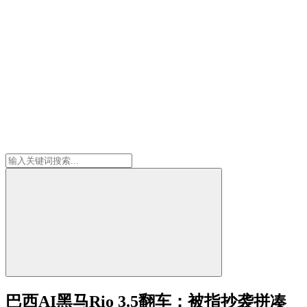
巴西AI黑马Rio 3.5翻车：被指抄袭拼凑