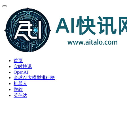
首页
实时快讯
OpenAI
全球AI大模型排行榜
机器人
微软
英伟达