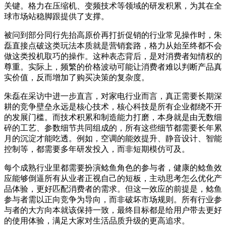
关键。格力在压缩机、变频技术等领域的研发积累，为其在全
球市场站稳脚跟提供了支撑。
被问到部分同行先抬高原价再打折促销的行业常见操作时，朱
磊直接点破这类玩法本质就是营销套路，格力从始至终都不会
做这类投机取巧的操作。这种表态背后，是对消费者知情权的
尊重。实际上，频繁的价格波动可能让消费者难以判断产品真
实价值，反而增加了购买决策的复杂度。
朱磊在采访中进一步直言，对家电行业而言，真正需要长期深
耕的竞争壁垒永远是核心技术，核心科技是所有企业都绕不开
的发展门槛。而技术积累和制造能力打磨，本身就是由无数细
碎的工艺、参数细节共同组成的，所有这些细节都需要长年累
月的沉淀才能吃透。例如，空调的能效提升、静音设计、智能
控制等，都需要多年研发投入，而非短期模仿可及。
每个成熟行业里都需要扮演鲶鱼角色的参与者，健康的鲶鱼效
应能够倒逼所有从业者正视自己的短板，主动思考怎么优化产
品体验，更好匹配消费者的需求。但这一效应的前提是，鲶鱼
参与者需以正向竞争为导向，而非破坏市场规则。所有行业参
与者的大方向本就该保持一致，最终目标都是给用户带去更好
的使用体验，满足大家对生活品质升级的更高追求。