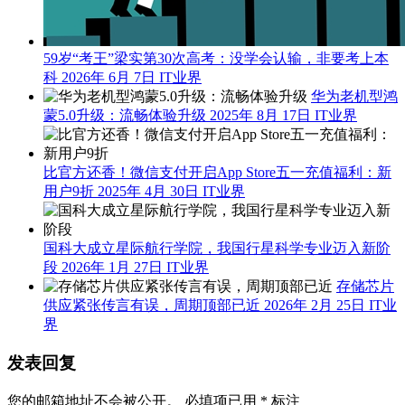
59岁“考王”梁实第30次高考：没学会认输，非要考上本
科
2026年 6月 7日
IT业界
华为老机型鸿
蒙5.0升级：流畅体验升级
2025年 8月 17日
IT业界
比官方还香！微信支付开启App Store五一充值福利：新
用户9折
2025年 4月 30日
IT业界
国科大成立星际航行学院，我国行星科学专业迈入新阶
段
2026年 1月 27日
IT业界
存储芯片
供应紧张传言有误，周期顶部已近
2026年 2月 25日
IT业
界
发表回复
您的邮箱地址不会被公开。
必填项已用
*
标注