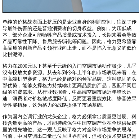
单纯的价格战表面上挤压的是企业自身的利润空间，往深了传
导最终伤害的还是普通消费者的切身权益。例如，为压低成
本，部分企业可能牺牲产品质量或技术投入，长期来看会导致
产品可靠性下降、售后服务弱化等问题。因此，格力更希望靠
高品质的创新产品引领行业向上走，而不是陷入无意义的低价
比拼泥潭。
格力在2000元以下甚至千元级的入门空调市场动作极少，几乎
没有投放太多资源。从去年到今年上半年的市场表现来看，在
中高端机型赛道，格力已经是绝对的领军品牌。这种稳固的头
部优势，能够支撑格力持续输出更高品质的产品，匹配不同层
级的消费需求。从行业数据看，中高端空调市场近年增长迅
速，消费者对价格敏感度降低，反而更看重能效比、静音效果
等性能指标，这为格力的战略提供了市场基础。
作为国内空调行业的龙头企业，格力必须拿出质量更过硬、科
技含量更高的产品，才能持续保住中国空调产业在全球供应链
里的领先地位。这一观点反映了格力对全球市场竞争的思考。
当前，中国空调出口量已位居世界前列，但核心技术突破仍是