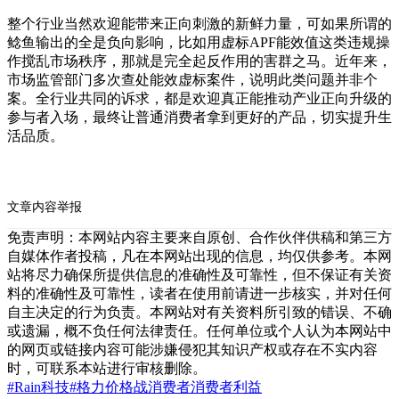
整个行业当然欢迎能带来正向刺激的新鲜力量，可如果所谓的
鲶鱼输出的全是负向影响，比如用虚标APF能效值这类违规操
作搅乱市场秩序，那就是完全起反作用的害群之马。近年来，
市场监管部门多次查处能效虚标案件，说明此类问题并非个
案。全行业共同的诉求，都是欢迎真正能推动产业正向升级的
参与者入场，最终让普通消费者拿到更好的产品，切实提升生
活品质。
文章内容举报
免责声明：本网站内容主要来自原创、合作伙伴供稿和第三方
自媒体作者投稿，凡在本网站出现的信息，均仅供参考。本网
站将尽力确保所提供信息的准确性及可靠性，但不保证有关资
料的准确性及可靠性，读者在使用前请进一步核实，并对任何
自主决定的行为负责。本网站对有关资料所引致的错误、不确
或遗漏，概不负任何法律责任。任何单位或个人认为本网站中
的网页或链接内容可能涉嫌侵犯其知识产权或存在不实内容
时，可联系本站进行审核删除。
#Rain科技
#格力
价格战
消费者
消费者利益