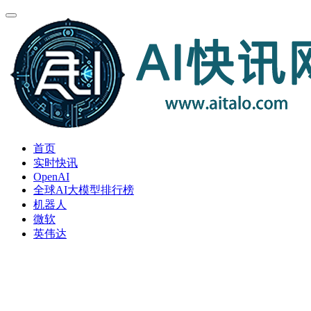
首页
实时快讯
OpenAI
全球AI大模型排行榜
机器人
微软
英伟达