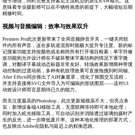
细节增强，同时完整支持索尼主流机型的原生RAW格式。这
意味着专业摄影师可以在不牺牲画质的前提下，大幅缩短后期
精修时间。
视频与音频编辑：效率与效果双升
Premiere Pro此次更新带来了全局音频静音开关，一键关闭软
件内所有声音，这在多轨道混剪时能极大提升专注度。新的标
记搜索功能支持按颜色或名称跨所有打开项目检索；单字符修
改功能则允许设计师在不破坏整体字幕结构的情况下逐字微
调，对翻译字幕或动态标题非常友好。转场效果新增两种带缓
动控制的过渡动画，多种有机纹理效果可直接拖拽到时间轴。
After Effects同步推出了AI对象遮罩，优化了抠图交互流程，
并支持直接将SVG文件导入为可编辑的形状图层——这对UI
动效设计师而言是期待已久的能力。
而关注度最高的Photoshop，此次更新规模虽不大，但亮点务
实：新增设备端AI移除工具，无需联网等待即可本地处理；
同时加入眩光移除工具，可自动识别并消除透过玻璃拍摄时产
生的反光，进一步降低废片率。这种本地化推理的部署方式，
也反映出Adobe在隐私与延迟上的权衡思路。