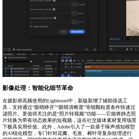
影像处理：智能化细节革命
在摄影师高频使用的Lightroom中，新版新增了辅助筛选工
具，支持通过“眼睛睁开”“眼睛清晰度”等细颗粒度条件快速过
滤照片。更值得关注的是“照片转视频”功能——它能将静态照
片转换为带有动态效果的短视频，这在社交媒体素材复用场景
下极具实用价值。此外，Adobe引入了一款基于噪声感知模型
的AI锐化模型，专门针对花瓣、毛发、树叶等复杂纹理进行