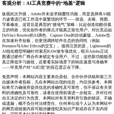
客观分析：AI工具竞赛中的“地基”逻辑
纵观此次升级，Adobe并未追求颠覆性功能，而是选择将AI能
力渗透进已有工作流中最繁琐的环节——筛选、去噪、抠图、
字幕修改。这背后是典型的“接地气”策略：比起创造炫酷但孤
立的特效，优化创作者的痛点才能真正留住用户。对比竞品如
DaVinci Resolve的AI调色、Capture One的自动蒙版，Adobe也
在加速补齐短板，但更强调跨软件生态的协同性（例如
Premiere与After Effects的交互）。值得注意的是，Lightroom的
AI锐化模型明确针对索尼RAW做专项优化，暗示Adobe正试
图通过硬件厂商合作来锁定专业用户。不过，这些新功能能否
真正降低学习曲线，还要看实际场景下的响应速度与准确率
——毕竟用户对“AI幻觉”的容忍度正在下降。
免责声明：本网站内容主要来自原创、合作伙伴供稿和第三方
自媒体作者投稿，凡在本网站出现的信息，均仅供参考。本网
站将尽力确保所提供信息的准确性及可靠性，但不保证有关资
料的准确性及可靠性，读者在使用前请进一步核实，并对任何
自主决定的行为负责。本网站对有关资料所引致的错误、不确
或遗漏，概不负任何法律责任。任何单位或个人认为本网站中
的网页或链接内容可能涉嫌侵犯其知识产权或存在不实内容