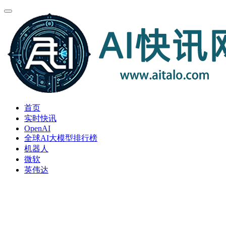
首页
实时快讯
OpenAI
全球AI大模型排行榜
机器人
微软
英伟达