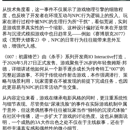
从技术角度看，这一事件不仅展示了游戏物理引擎的细致程
度，也反映了开发者在环境互动与NPC行为逻辑上的投入。玩
家在潜行过程中被NPC的生理行为所“干扰”，看似荒诞，实则
是游戏世界真实性的一个缩影。这种设计偏好近年来在开放世
界与沉浸式模拟游戏中也日趋常见——例如《赛博朋克2077》
或《荒野大镖客2》中，NPC的日常行为往往能带来意外互
动，增强代入感。
《007：初露锋芒》由《杀手》系列开发商IO Interactive打造，
于2026年5月27日正式发售。游戏聚焦于26岁的年轻詹姆斯·邦
德，详细讲述他如何从一个新手逐步成长为传奇特工“007”的
完整起源故事。不同于传统动作射击游戏，本作强调潜行、策
略与场景利用，玩家需要在不被发现的前提下完成任务，也因
此更容易与NPC的日常活动产生交集。
从内容定位来看，游戏在继承电影风格的同时，更注重系统性
与细节表现。尽管类似“尿液洗脸”的事件在实际游戏机制中属
于意外，但这类偶然事件往往被玩家当作“独特的沉浸式体验”
在社区中传播，进一步扩大了游戏的讨论热度。这也从侧面说
明，一个成熟的3A大作出色之处不仅在于主线叙事，还在于
那些充满真实感和偶然性的微小细节。