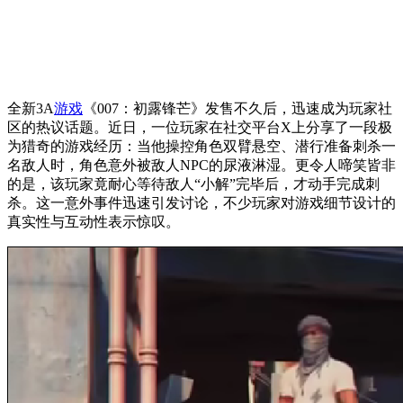
全新3A
游戏
《007：初露锋芒》发售不久后，迅速成为玩家社
区的热议话题。近日，一位玩家在社交平台X上分享了一段极
为猎奇的游戏经历：当他操控角色双臂悬空、潜行准备刺杀一
名敌人时，角色意外被敌人NPC的尿液淋湿。更令人啼笑皆非
的是，该玩家竟耐心等待敌人“小解”完毕后，才动手完成刺
杀。这一意外事件迅速引发讨论，不少玩家对游戏细节设计的
真实性与互动性表示惊叹。