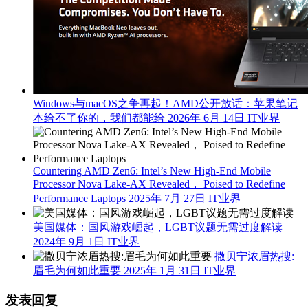
Windows与macOS之争再起！AMD公开放话：苹果笔记
本给不了你的，我们都能给
2026年 6月 14日
IT业界
Countering AMD Zen6: Intel’s New High-End Mobile
Processor Nova Lake-AX Revealed， Poised to Redefine
Performance Laptops
2025年 7月 27日
IT业界
美国媒体：国风游戏崛起，LGBT议题无需过度解读
2024年 9月 1日
IT业界
撒贝宁浓眉热搜:
眉毛为何如此重要
2025年 1月 31日
IT业界
发表回复