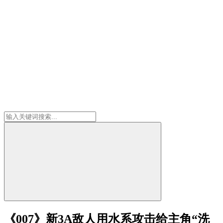
《007》新3A敌人用水系攻击给主角“洗