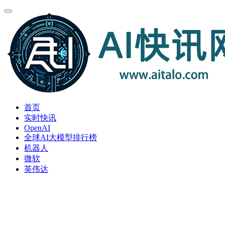
首页
实时快讯
OpenAI
全球AI大模型排行榜
机器人
微软
英伟达