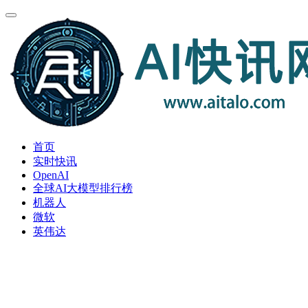
首页
实时快讯
OpenAI
全球AI大模型排行榜
机器人
微软
英伟达