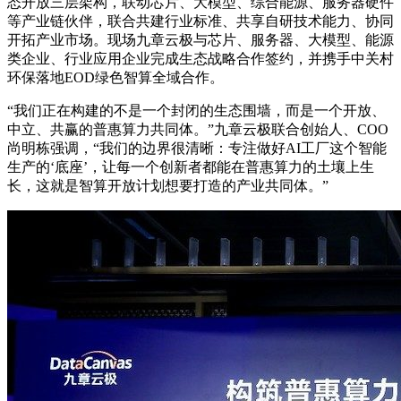
态开放三层架构，联动芯片、大模型、综合能源、服务器硬件
等产业链伙伴，联合共建行业标准、共享自研技术能力、协同
开拓产业市场。现场九章云极与芯片、服务器、大模型、能源
类企业、行业应用企业完成生态战略合作签约，并携手中关村
环保落地EOD绿色智算全域合作。
“我们正在构建的不是一个封闭的生态围墙，而是一个开放、
中立、共赢的普惠算力共同体。”九章云极联合创始人、COO
尚明栋强调，“我们的边界很清晰：专注做好AI工厂这个智能
生产的‘底座’，让每一个创新者都能在普惠算力的土壤上生
长，这就是智算开放计划想要打造的产业共同体。”