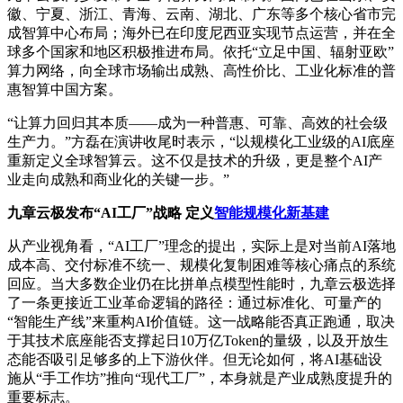
徽、宁夏、浙江、青海、云南、湖北、广东等多个核心省市完
成智算中心布局；海外已在印度尼西亚实现节点运营，并在全
球多个国家和地区积极推进布局。依托“立足中国、辐射亚欧”
算力网络，向全球市场输出成熟、高性价比、工业化标准的普
惠智算中国方案。
“让算力回归其本质——成为一种普惠、可靠、高效的社会级
生产力。”方磊在演讲收尾时表示，“以规模化工业级的AI底座
重新定义全球智算云。这不仅是技术的升级，更是整个AI产
业走向成熟和商业化的关键一步。”
九章云极发布“AI工厂”战略 定义
智能规模化新基建
从产业视角看，“AI工厂”理念的提出，实际上是对当前AI落地
成本高、交付标准不统一、规模化复制困难等核心痛点的系统
回应。当大多数企业仍在比拼单点模型性能时，九章云极选择
了一条更接近工业革命逻辑的路径：通过标准化、可量产的
“智能生产线”来重构AI价值链。这一战略能否真正跑通，取决
于其技术底座能否支撑起日10万亿Token的量级，以及开放生
态能否吸引足够多的上下游伙伴。但无论如何，将AI基础设
施从“手工作坊”推向“现代工厂”，本身就是产业成熟度提升的
重要标志。