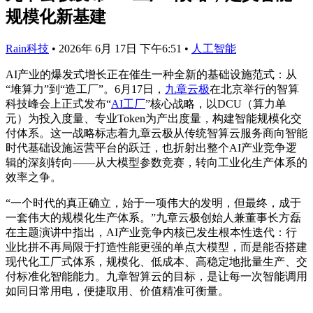
规模化新基建
Rain科技
•
2026年 6月 17日 下午6:51
•
人工智能
AI产业的爆发式增长正在催生一种全新的基础设施范式：从
“堆算力”到“造工厂”。6月17日，
九章云极
在北京举行的智算
科技峰会上正式发布“
AI工厂
”核心战略，以DCU（算力单
元）为投入度量、专业Token为产出度量，构建智能规模化交
付体系。这一战略标志着九章云极从传统智算云服务商向智能
时代基础设施运营平台的跃迁，也折射出整个AI产业竞争逻
辑的深刻转向——从大模型参数竞赛，转向工业化生产体系的
效率之争。
“一个时代的真正确立，始于一项伟大的发明，但最终，成于
一套伟大的规模化生产体系。”九章云极创始人兼董事长方磊
在主题演讲中指出，AI产业竞争内核已发生根本性迭代：行
业比拼不再局限于打造性能更强的单点大模型，而是能否搭建
现代化工厂式体系，规模化、低成本、高稳定地批量生产、交
付标准化智能能力。九章智算云的目标，是让每一次智能调用
如同日常用电，便捷取用、价值精准可衡量。