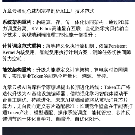
九章云极副总裁胡宗星剖析AI工厂技术范式
系统架构重构
：构建算、存、传一体化协同架构，通过PD算
力调度分离、KV Fabric高速显存互联、全链路零拷贝传输自
研技术，实现端到端推理TPS性能十倍提升；
计算调度范式重构
：落地持久化执行流机制，依靠Persistent
Kernel内核复用、智能复用执行计划方案，消除任务切换间隙
算力空耗；
能效架构重构
：升级为能源定义计算架构，算电实时协同调
度，实现专业Token的能耗全程量化、溯源、管控。
九章云极AI首席科学家缪旭提出长期进化路线：Token工厂将
迭代升级为AI基础设施编译器，借助强化学习智能体驱动平
台自主调优、持续进化。未来AI基础设施将从被动消耗芯片
算力，走向反向定义芯片适配标准；长期竞争壁垒在于能否打
通Token产出、模型适配、操作系统调度、能耗管控、芯片反
馈调节的一体化自学习、自编译、自优化闭环。