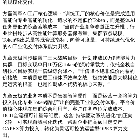
的规模化交付。
方磊阐释AI工厂核心逻辑：“训练工厂的核心价值是完成通用
智能向专业智能的转化，追求的不是低价Token，而是整体AI
任务更低的综合落地成本。”当前产业竞争赛道正在升维，行
业比拼逐步从高性能计算服务器保有量、集群节点规模、
Token输出总量等浅资源指标，向着可度量、可持续迭代优化
的AI工业化交付体系能力升级。
九章云极同步披露了三大战略目标：计划建成10万P智能算力
集群，目标实现单日10万亿Token的流转承载力，依托全栈自
研技术目标实现千倍级综合降本。“千倍降本绝非低价内卷的
价格战，本质是底层工程体系效率之战；极致效能是大规模稳
定运营的根基，也是长期成本优势的核心来源。”
九章云极的业务本质不是售卖智算硬件，而是运营一套将算力
投入转化专业Token智能产出的完整工业化交付体系。平台价
值核心体现在集群综合利用率、客户任务单位完成成本、
DCU全流程可计量等维度。这套“持续驱动系统进化”的正向
飞轮，可实现自我强化迭代，帮助企业把高额固定资产
CAPEX算力投入，转化为灵活可控的运营型OPEX算力支
出。