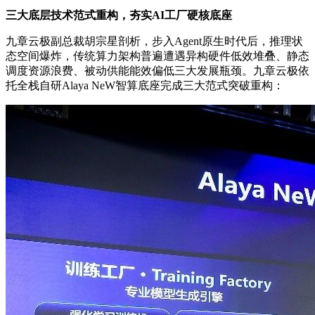
三大底层技术范式重构，夯实AI工厂硬核底座
九章云极副总裁胡宗星剖析，步入Agent原生时代后，推理状
态空间爆炸，传统算力架构普遍遭遇异构硬件低效堆叠、静态
调度资源浪费、被动供能能效偏低三大发展瓶颈。九章云极依
托全栈自研Alaya NeW智算底座完成三大范式突破重构：