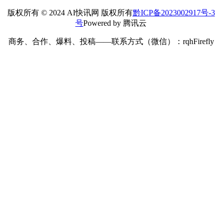
*
邮箱：
网址：
记住昵称、邮箱和网址，下次评论免输入
提交
搜索
搜索
2026 年 6 月
一
二
三
四
五
六
日
1
2
3
4
5
6
7
8
9
10
11
12
13
14
15
16
17
18
19
20
21
22
23
24
25
26
27
28
29
30
« 5 月
7 月 »
版权所有 © 2024 AI快讯网 版权所有
黔ICP备2023002917号-3
号
Powered by 腾讯云
商务、合作、爆料、投稿——联系方式（微信）：rqhFirefly