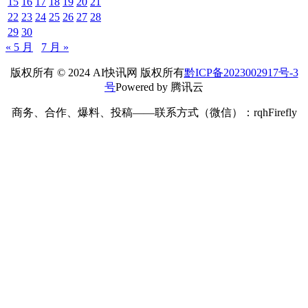
15
16
17
18
19
20
21
22
23
24
25
26
27
28
29
30
« 5 月
7 月 »
版权所有 © 2024 AI快讯网 版权所有
黔ICP备2023002917号-3
号
Powered by 腾讯云
商务、合作、爆料、投稿——联系方式（微信）：rqhFirefly