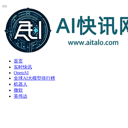
首页
实时快讯
OpenAI
全球AI大模型排行榜
机器人
微软
英伟达