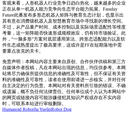
客观来看，人形机器人行业竞争日趋白热化，越来越多的企业
正在从单一机器人能力竞争向生态平台能力拓展。Faraday
Future此番发布多形态机器人矩阵与教育生态计划，也显示出
其有意在消费级机器人及智慧教育市场中寻找新的增长空间。
不过，从产品量产时间、成本控制以及实际场景适配性等维度
考量，这一矩阵能否快速形成规模效应，仍有待市场验证。此
外，“一脑多形”方案对底层通用算法、跨形态适配能力以及软
件生态成熟度提出了极高要求，这或许是FF在短期落地中需
要重点攻克的关卡。
免责声明：本网站内容主要来自原创、合作伙伴供稿和第三方
自媒体作者投稿，凡在本网站出现的信息，均仅供参考。本网
站将尽力确保所提供信息的准确性及可靠性，但不保证有关资
料的准确性及可靠性，读者在使用前请进一步核实，并对任何
自主决定的行为负责。本网站对有关资料所引致的错误、不确
或遗漏，概不负任何法律责任。任何单位或个人认为本网站中
的网页或链接内容可能涉嫌侵犯其知识产权或存在不实内容
时，可联系本站进行审核删除。
Humanoid Robot
Jia Yuelin
Robot Dog