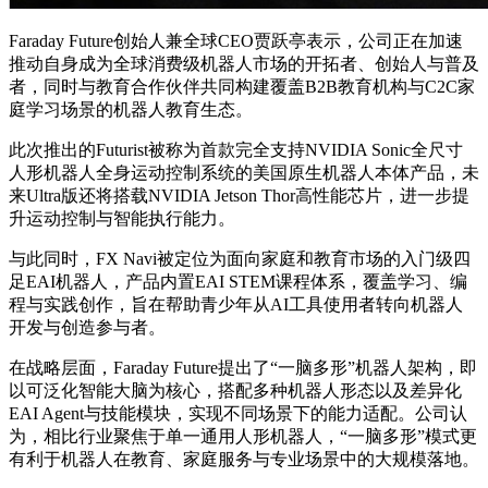
Faraday Future创始人兼全球CEO贾跃亭表示，公司正在加速
推动自身成为全球消费级机器人市场的开拓者、创始人与普及
者，同时与教育合作伙伴共同构建覆盖B2B教育机构与C2C家
庭学习场景的机器人教育生态。
此次推出的Futurist被称为首款完全支持NVIDIA Sonic全尺寸
人形机器人全身运动控制系统的美国原生机器人本体产品，未
来Ultra版还将搭载NVIDIA Jetson Thor高性能芯片，进一步提
升运动控制与智能执行能力。
与此同时，FX Navi被定位为面向家庭和教育市场的入门级四
足EAI机器人，产品内置EAI STEM课程体系，覆盖学习、编
程与实践创作，旨在帮助青少年从AI工具使用者转向机器人
开发与创造参与者。
在战略层面，Faraday Future提出了“一脑多形”机器人架构，即
以可泛化智能大脑为核心，搭配多种机器人形态以及差异化
EAI Agent与技能模块，实现不同场景下的能力适配。公司认
为，相比行业聚焦于单一通用人形机器人，“一脑多形”模式更
有利于机器人在教育、家庭服务与专业场景中的大规模落地。