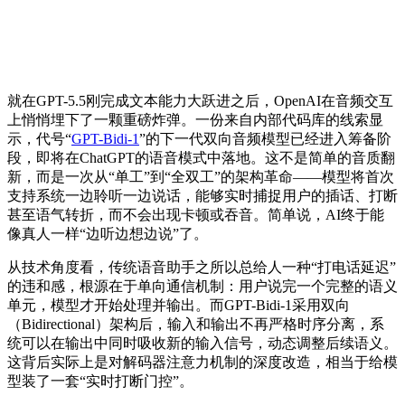
就在GPT-5.5刚完成文本能力大跃进之后，OpenAI在音频交互
上悄悄埋下了一颗重磅炸弹。一份来自内部代码库的线索显
示，代号“
GPT-Bidi-1
”的下一代双向音频模型已经进入筹备阶
段，即将在ChatGPT的语音模式中落地。这不是简单的音质翻
新，而是一次从“单工”到“全双工”的架构革命——模型将首次
支持系统一边聆听一边说话，能够实时捕捉用户的插话、打断
甚至语气转折，而不会出现卡顿或吞音。简单说，AI终于能
像真人一样“边听边想边说”了。
从技术角度看，传统语音助手之所以总给人一种“打电话延迟”
的违和感，根源在于单向通信机制：用户说完一个完整的语义
单元，模型才开始处理并输出。而GPT-Bidi-1采用双向
（Bidirectional）架构后，输入和输出不再严格时序分离，系
统可以在输出中同时吸收新的输入信号，动态调整后续语义。
这背后实际上是对解码器注意力机制的深度改造，相当于给模
型装了一套“实时打断门控”。