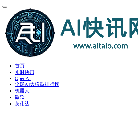
首页
实时快讯
OpenAI
全球AI大模型排行榜
机器人
微软
英伟达