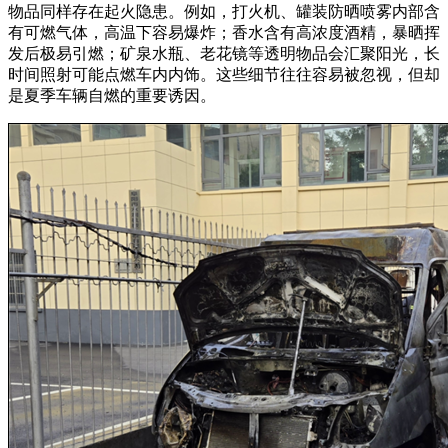
物品同样存在起火隐患。例如，打火机、罐装防晒喷雾内部含
有可燃气体，高温下容易爆炸；香水含有高浓度酒精，暴晒挥
发后极易引燃；矿泉水瓶、老花镜等透明物品会汇聚阳光，长
时间照射可能点燃车内内饰。这些细节往往容易被忽视，但却
是夏季车辆自燃的重要诱因。