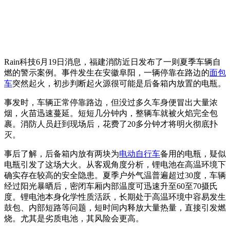
Rain科技6月19日消息，福建消防近日发布了一则夏季车辆自
燃的警示案例。事件发生在安徽阜阳，一辆停靠在路边的
面包
车
突然起火，初步判断起火源很可能是后备箱内放置的电瓶。
事发时，车辆正常停靠路边，但没过多久车身便冒出大量浓
烟，火苗迅速蔓延。短短几分钟内，整辆车就被火焰完全包
裹。消防人员赶到现场后，花费了20多分钟才将明火彻底扑
灭。
事后了解，后备箱内放有两块为
电动自行车
备用的电瓶，疑似
电瓶引发了这场大火。从客观角度分析，锂电池在高温环境下
确实存在较高的安全隐患。夏季户外气温普遍超过30度，车辆
经过阳光暴晒后，密闭车厢内部温度可迅速升至60至70摄氏
度。锂电池本身化学性质活跃，长期处于高温环境中容易发生
鼓包、内部短路等问题，短时间内释放大量热量，直接引发燃
烧。尤其是劣质电池，其风险会更高。