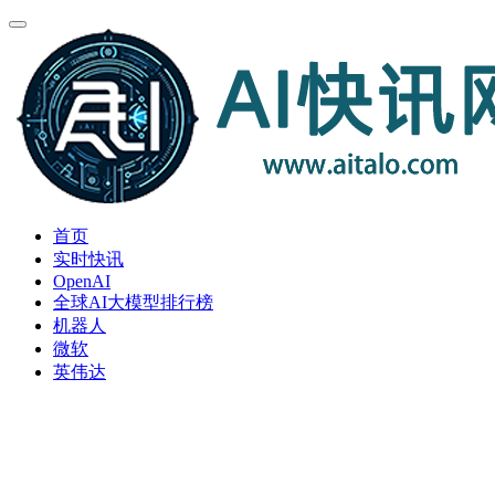
首页
实时快讯
OpenAI
全球AI大模型排行榜
机器人
微软
英伟达