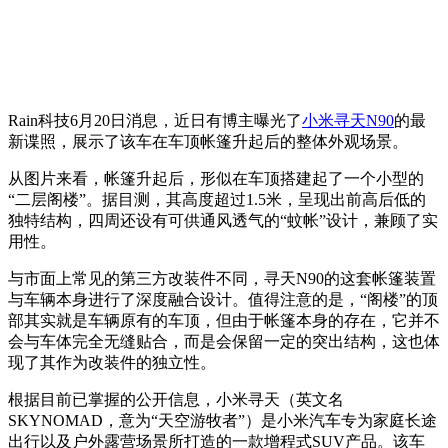
Rain科技6月20日消息，近日有博主曝光了
小米
寻天N90
的最
新谍照，展示了该车在车顶帐篷升起后的整体外观场景。
从图片来看，帐篷升起后，形似在车顶搭建起了一个小型的
“二层阁楼”。据目测，其高度超过1.5米，呈现出前高后低的
独特结构，四周还设有可供通风透气的“蚊帐”设计，兼顾了实
用性。
与市面上常见的第三方改装件不同，寻天N90的这套帐篷装置
与车辆本身进行了深度融合设计。值得注意的是，“阁楼”的顶
部其实就是车辆原有的车顶，但由于帐篷本身的存在，它并不
会与车体完全无缝贴合，而是会保留一定的突出结构，这也体
现了其作为改装件的独立性。
根据目前已掌握的公开信息，小米寻天（英文名
SKYNOMAD，意为“天空游牧者”）是小米汽车专为家庭长途
出行以及户外露营场景所打造的一款增程式SUV产品。该车