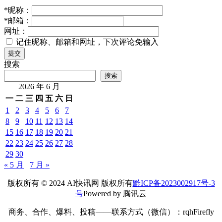
*
昵称：
*
邮箱：
网址：
记住昵称、邮箱和网址，下次评论免输入
提交
搜索
搜索
2026 年 6 月
一
二
三
四
五
六
日
1
2
3
4
5
6
7
8
9
10
11
12
13
14
15
16
17
18
19
20
21
22
23
24
25
26
27
28
29
30
« 5 月
7 月 »
版权所有 © 2024 AI快讯网 版权所有
黔ICP备2023002917号-3
号
Powered by 腾讯云
商务、合作、爆料、投稿——联系方式（微信）：rqhFirefly