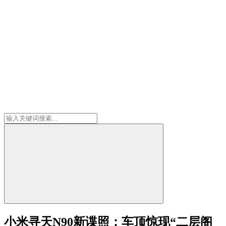
小米寻天N90新谍照：车顶惊现“二层阁