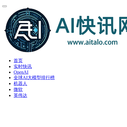
首页
实时快讯
OpenAI
全球AI大模型排行榜
机器人
微软
英伟达