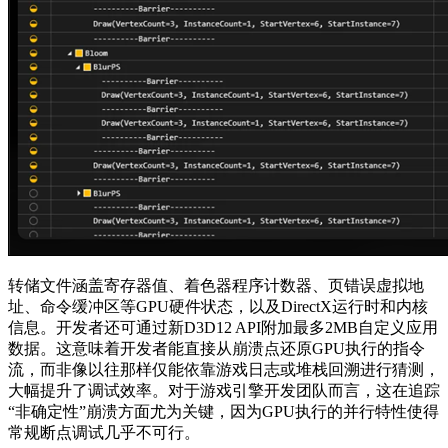
转储文件涵盖寄存器值、着色器程序计数器、页错误虚拟地
址、命令缓冲区等GPU硬件状态，以及DirectX运行时和内核
信息。开发者还可通过新D3D12 API附加最多2MB自定义应用
数据。这意味着开发者能直接从崩溃点还原GPU执行的指令
流，而非像以往那样仅能依靠游戏日志或堆栈回溯进行猜测，
大幅提升了调试效率。对于游戏引擎开发团队而言，这在追踪
“非确定性”崩溃方面尤为关键，因为GPU执行的并行特性使得
常规断点调试几乎不可行。