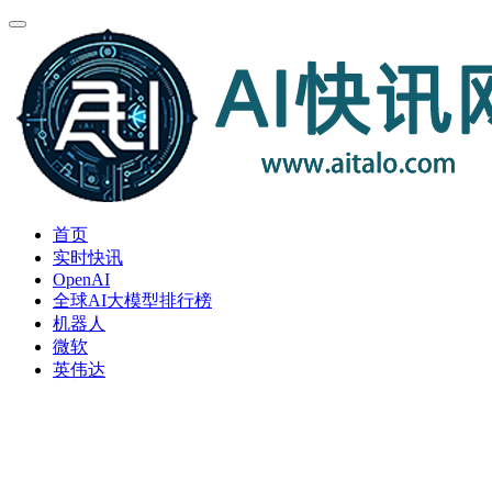
首页
实时快讯
OpenAI
全球AI大模型排行榜
机器人
微软
英伟达