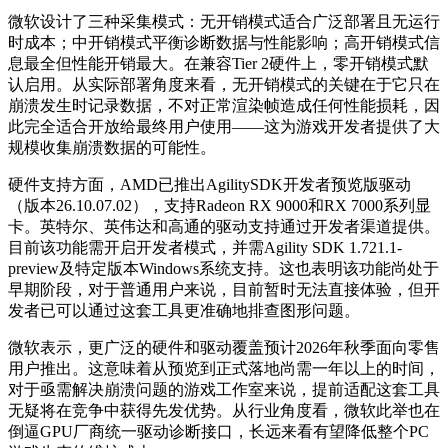
微软设计了三种采集模式：无开销模式适合广泛部署且无运行
时成本；中开销模式平衡诊断数据与性能影响；高开销模式信
息最全但性能开销最大。在兼容Tier 2硬件上，零开销模式默
认启用。从实际部署角度来看，无开销模式的关键在于它只在
崩溃发生时记录数据，不对正常渲染帧造成任何性能损耗，因
此完全适合开放给最终用户使用——这为游戏开发者提供了大
规模收集崩溃数据的可能性。
硬件支持方面，AMD已推出AgilitySDK开发者预览版驱动
（版本26.10.07.02），支持Radeon RX 9000和RX 7000系列显
卡。英特尔、英伟达和高通的驱动支持通过开发者渠道提供。
目前该功能需开启开发者模式，并需Agility SDK 1.721.1-
preview及特定版本Windows系统支持。这也表明该功能尚处于
早期阶段，对于普通用户来说，目前暂时无法直接体验，但开
发者已可以通过这套工具更准确地排查图形问题。
微软表示，更广泛的硬件和驱动覆盖预计2026年秋季面向零售
用户推出。这意味着从预览到正式落地尚需一年以上的时间，
对于亟需解决崩溃问题的游戏工作室来说，提前适配这套工具
无疑将在竞争中获得先发优势。从行业角度看，微软此举也在
倒逼GPU厂商统一驱动诊断接口，长远来看有望降低整个PC