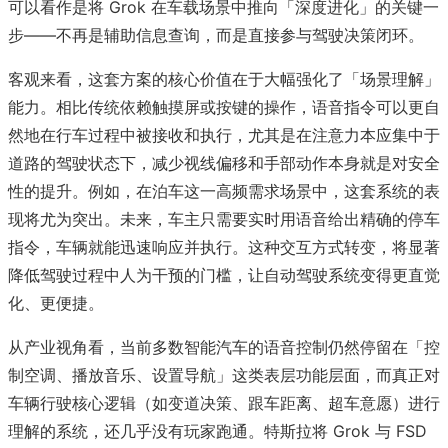
可以看作是将 Grok 在车载场景中推向「深度进化」的关键一
步——不再是辅助信息查询，而是直接参与驾驶决策闭环。
客观来看，这套方案的核心价值在于大幅强化了「场景理解」
能力。相比传统依赖触摸屏或按键的操作，语音指令可以更自
然地在行车过程中被接收和执行，尤其是在注意力本应集中于
道路的驾驶状态下，减少视线偏移和手部动作本身就是对安全
性的提升。例如，在泊车这一高频需求场景中，这套系统的表
现将尤为突出。未来，车主只需要实时用语音给出精确的停车
指令，车辆就能迅速响应并执行。这种交互方式转变，将显著
降低驾驶过程中人为干预的门槛，让自动驾驶系统变得更直觉
化、更便捷。
从产业视角看，当前多数智能汽车的语音控制仍然停留在「控
制空调、播放音乐、设置导航」这类表层功能层面，而真正对
车辆行驶核心逻辑（如变道决策、跟车距离、超车意愿）进行
理解的系统，还几乎没有玩家跑通。特斯拉将 Grok 与 FSD