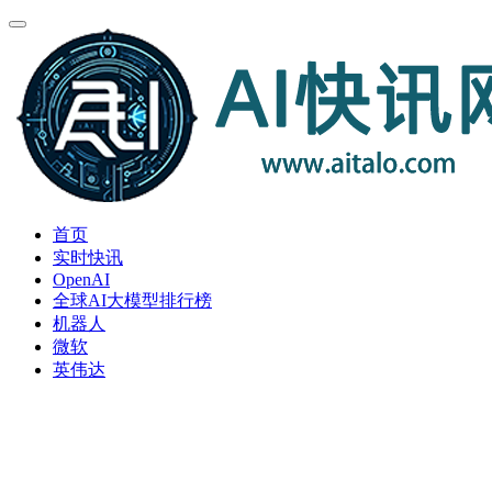
首页
实时快讯
OpenAI
全球AI大模型排行榜
机器人
微软
英伟达