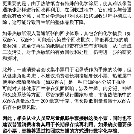
更重要的是，由于热敏纸含有特殊的化学涂层，使其难以像普
通纸张那样进行回收再利用。在回收过程中，它们难以与普通
纸张有效分离，且其化学涂层也难以在纸浆回收过程中彻底去
除，这可能导致再生纸的整体品质下降。
如果热敏纸混入普通纸张的回收体系，其包含的化学物质（如
双酚A、双酚S）可能会污染整个回收批次，降低再生纸的质
量标准，甚至使再生的纸制品也带有这些有害物质，从而造成
二次污染。对于热敏纸的有效回收和处理，仍需进一步的研究
和探讨。
此外，一些消费者会收集小票用于记录或作为手账的装饰，但
从健康角度考虑，不建议消费者长期接触餐饮小票。热敏层中
使用的双酚类物质（如双酚A）是一种已知的内分泌干扰物，
可能对人体健康产生潜在负面影响，涉及生殖、内分泌、神经
和免疫系统等方面。尽管按照现行国家标准，市售热敏纸中的
双酚A含量应低于 200 毫克/千克，但长期低剂量暴露于双酚A
仍存在健康风险。
因此，相关从业人员应尽量佩戴手套接触这类小票，同时也不
建议普通消费者将其用于长期保存或再利用。如果确实需要保
留小票，更推荐通过拍照或扫描的方式进行数字化存档。