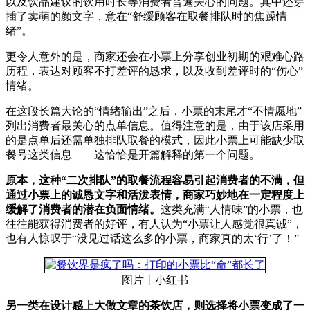
以及饮品建议的饮用时长等消费者普遍关心的问题。其中还穿
插了卖萌的颜文字，意在“舒缓顾客在取餐排队时的焦躁情
绪”。
更令人意外的是，商家还会在小票上分享创业初期的艰难心路
历程，表达对顾客不打差评的恳求，以及收到差评时的“伤心”
情绪。
在这段长篇大论的“情绪输出”之后，小票的末尾才“不情愿地”
列出消费者最关心的点单信息。值得注意的是，由于该店采用
的是点单后还需单独排队取餐的模式，因此小票上可能缺少取
餐号这类信息——这恰恰是开篇解释的第一个问题。
原本，这种“二次排队”的取餐流程容易引起消费者的不满，但
通过小票上的诚恳文字和活泼表情，商家巧妙地在一定程度上
缓解了消费者的潜在负面情绪。
这类充满“人情味”的小票，也
往往能获得消费者的好评，有人认为“小票让人感觉很真诚”，
也有人惊叹于“没见过话这么多的小票，商家真的太‘行’了！”
图片丨小红书
另一类在设计感上大做文章的茶饮店，则选择将小票变成了一