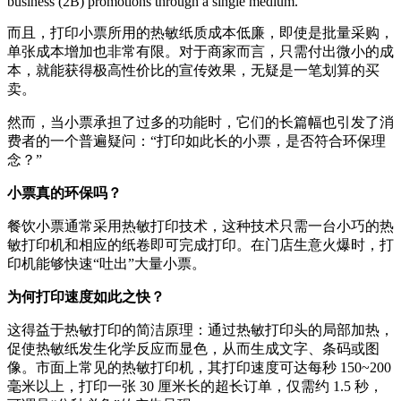
business (2B) promotions through a single medium.
而且，打印小票所用的热敏纸质成本低廉，即使是批量采购，
单张成本增加也非常有限。对于商家而言，只需付出微小的成
本，就能获得极高性价比的宣传效果，无疑是一笔划算的买
卖。
然而，当小票承担了过多的功能时，它们的长篇幅也引发了消
费者的一个普遍疑问：“打印如此长的小票，是否符合环保理
念？”
小票真的环保吗？
餐饮小票通常采用热敏打印技术，这种技术只需一台小巧的热
敏打印机和相应的纸卷即可完成打印。在门店生意火爆时，打
印机能够快速“吐出”大量小票。
为何打印速度如此之快？
这得益于热敏打印的简洁原理：通过热敏打印头的局部加热，
促使热敏纸发生化学反应而显色，从而生成文字、条码或图
像。市面上常见的热敏打印机，其打印速度可达每秒 150~200
毫米以上，打印一张 30 厘米长的超长订单，仅需约 1.5 秒，