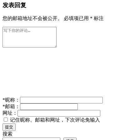
小米18起售价突破5000元，告别4499元，首发高通骁龙
8E6
2026年 6月 13日
IT业界
Job Seekers’ “Slacking” Traces Found from 1800 Years
Ago， Netizens Say: “Nobody Likes Working”
2025年 9月
17日
IT业界
iPhone 16 首批问题：划痕、掉漆、摄像头进灰，苹果回
应
2024年 9月 21日
IT业界
发表回复
您的邮箱地址不会被公开。
必填项已用
*
标注