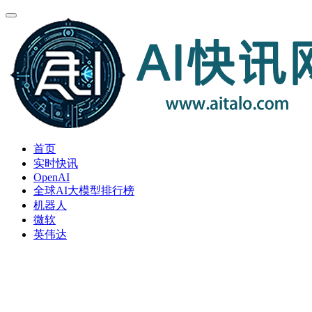
首页
实时快讯
OpenAI
全球AI大模型排行榜
机器人
微软
英伟达