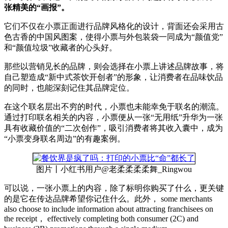
张精美的“画报”。
它们不仅在小票正面进行品牌风格化的设计，背面还会采用古
色古香的中国风图案，使得小票与外包装袋一同成为“颜值党”
和“颜值垃圾”收藏者的心头好。
那些以营销见长的品牌，则会选择在小票上讲述品牌故事，将
自己塑造成“新中式茶饮开创者”的形象，让消费者在品味饮品
的同时，也能深刻记住其品牌定位。
在这个联名层出不穷的时代，小票也未能幸免于联名的潮流。
通过打印联名相关的内容，小票便从一张“无用纸”升华为一张
具有收藏价值的“二次创作”，吸引消费者将其收入囊中，成为
“小票变身联名周边”的有趣案例。
图片丨小红书用户@老柔柔柔柔舞_Ringwou
可以说，一张小票上的内容，除了标明你购买了什么，更关键
的是它在传达品牌希望你记住什么。此外， some merchants
also choose to include information about attracting franchisees on
the receipt， effectively completing both consumer (2C) and