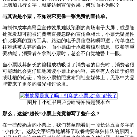
上增加几行文字，就能达到宣传效果，何乐而不为呢？
与其说是小票，不如说它更像一张免费的宣传单。
与制作成本高昂且宣传效果难以预测的商场电子大屏，或是随
处派发却可能被消费者直接忽略的宣传单相比，小票无疑是性
价比极高的宣传工具。路边的电子屏信息转瞬即逝，传单也往
往难逃被丢弃的命运。而小票由于承载着核对信息、取餐等重
要功能，消费者在拿到小票时，总会不自觉地瞥上一眼。
当小票以其超长的篇幅成功吸引了消费者的目光时，消费者很
可能因此会更仔细地阅读小票上的内容。甚至有人会出于好奇
或吐槽的心态，将长小票拍照发布到社交媒体上，无形中为品
牌带来了更多的曝光和讨论度。
图片丨小红书用户@哈特帕特是我本命
那么，这些“超长”小票上究竟都写了些什么？
在一些酸奶店的小票上，我们甚至能看到一段长达五百多字的
“小作文”。这段文字细致地解释了取餐需要单独排队的原因，