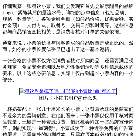
仔细观察一张餐饮小票，我们会发现它首先会展示醒目的品牌
Logo。紧随其后的是流水号、详细的点单信息（包括品项、
规格、数量等）、各项金额明细（如商品价格、优惠金额、实
付金额）、支付方式、取餐号、交易日期和时间等。这些信息
都与商品销售直接相关，是消费者核对订单的关键依据。
通常来说，小票的长度与顾客购买的商品数量是成正比的。然
而，如今的小票长度似乎早已超出了这一基本逻辑。
一张合格的小票不仅方便消费者核对所购商品，还需要满足税
务规定、食品安全追溯以及地方性促销活动等多种信息载体的
要求。以上这些必要信息，实际上仅占到超长小票内容的一小
部分。
图片丨小红书用户@什么鬼
一杯奶茶配上一张几十厘米长的小票，这背后承载的是商家们
不遗余力的营销创意。在他们看来，一张小票仅仅用于核对商
品数量，无疑是一种资源浪费。借此机会附加一些品牌宣传内
容，则能实现“一举两得”。小票成为了一种近乎免费的广告宣
传渠道，无需额外的印刷成本，只需在原本就必须打印的纸张