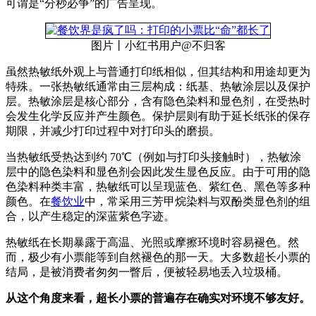
可谓是“分秒必争”的广告呈现。
图片丨小红书用户@不归客
虽然热敏纸外观上与普通打印纸相似，但其结构和用途却更为
特殊。一张热敏纸通常由三层构成：纸基、热敏涂层以及保护
层。热敏涂层是核心部分，含有隐色染料和显色剂，在受热时
会发生化学反应并产生颜色。保护层则有助于延长纸张的保存
期限，并减少打印过程中对打印头的磨损。
当热敏纸受热达到约 70℃（例如与打印头接触时），热敏涂
层中的隐色染料和显色剂会因此发生显色反应。由于可用的隐
色染料种类丰富，热敏纸可以呈现蓝色、紫红色、黑色等多种
颜色。在
餐饮业
中，常采用三芳甲烷染料与双酚类显色剂的组
合，以产生稳定的深蓝紫色字迹。
热敏纸在长期暴露于高温、光照或摩擦环境时容易褪色。然
而，极少有小票能等到自然褪色的那一天。大多数超长小票的
结局，是被消费者匆匆一瞥后，便被轻易地丢入垃圾桶。
从这个角度来看，超长小票的普遍存在确实对环境不够友好。