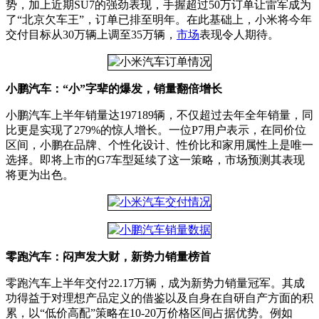
势，加上近期SU7的强劲表现，手握超过50万订单让雷军成为
了“北京欠车王”，订单已排至明年。在此基础上，小米将今年
交付目标从30万辆上调至35万辆，
市场
表现令人期待。
小鹏汽车：“小”字辈的爆发，销量翻倍增长
小鹏汽车上半年销量达197189辆，不仅超过去年全年销量，同
比更是实现了279%的惊人增长。一位P7用户表示，在同价位
区间，小鹏在品牌、个性化设计、性价比和家用属性上是唯一
选择。即将上市的G7车型延续了这一策略，市场预测其表现
将更为出色。
零跑汽车：闷声发大财，新势力销量榜首
零跑汽车上半年交付22.17万辆，成为新势力销量冠军。其成
功得益于对理想产品定义的借鉴以及自身在自研自产方面的积
累，以“低价高配”策略在10-20万价格区间占据优势。例如