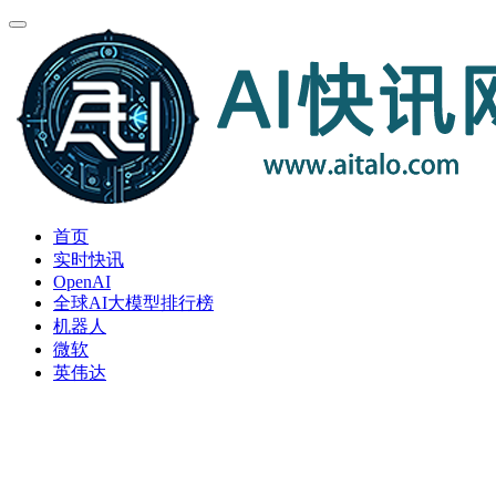
首页
实时快讯
OpenAI
全球AI大模型排行榜
机器人
微软
英伟达