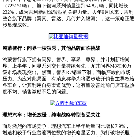
（725151辆）。旗下银河系列销量达到54.8万辆，同比增长
232%，成为吉利新能源转型的关键力量。去年9月以来，吉利
整合旗下品牌（翼真、雷达、几何并入银河），这一策略正逐
步显现成效。
鸿蒙智行：问界一枝独秀，其他品牌面临挑战
鸿蒙智行旗下拥有问界、智界、享界、尊界，并计划新增尚
界。上半年，问界系列交付量持续领先，尤其问界M8在40万
级市场表现突出。然而，智界R7销量下滑，面临严峻的市场
压力。为应对此局面，有消息称华为将逐步放开销售主导权给
各车企，让其利用自身渠道优势，这有望改善此前门店车型热
度不均、销售激励不足的问题。
理想汽车：增长放缓，纯电战略转型备受关注
面对激烈的市场竞争，理想汽车上半年销量同比增长7.9%，
增速相较于行业普遍两位数的增长略显乏力。为打破增长瓶