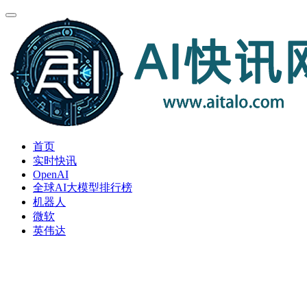
首页
实时快讯
OpenAI
全球AI大模型排行榜
机器人
微软
英伟达