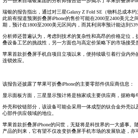
另一份来自瑞银集团的分析师报告进一步揭示了苹果折叠屏iPh
瑞银的报告指出，通过对三星Galaxy Z Fold SE（物料
此前有报道预测折叠屏iPhone的售价可能在2000至24
期，预计在1800至2000美元区间内，而其利润率预计能达到53%
分析师还普遍认为，考虑到技术的复杂性和高昂的价格定位，折叠
叠设备工艺的挑战性，另一方面也与高定价策略下的市场接受
苹果首款折叠屏手机自项目立项以来，便持续吸引着行业内外的
连锁效应。
该报告还披露了苹果可折叠iPhone的主要零部件供应商信息：
显示面板方面，三星显示预计将是独家或主要供应商，据称每年可
外壳和铰链部分，该设备可能会采用一体成型的钛合金外壳以及创新的
心部件供应领域的地位。
苹果首款折叠屏iPhone的问世，无疑将是科技界的一大盛
产品的到来，它有望不仅改变折叠屏手机市场的发展轨迹，亦