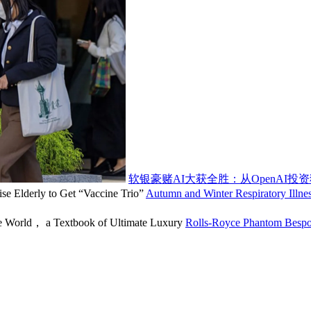
软银豪赌AI大获全胜：从OpenAI投
Autumn and Winter Respiratory Illnes
Rolls-Royce Phantom Bespok