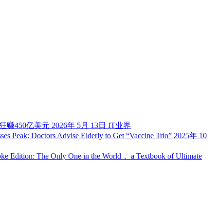
资狂赚450亿美元
2026年 5月 13日
IT业界
ses Peak: Doctors Advise Elderly to Get “Vaccine Trio”
2025年 10
e Edition: The Only One in the World， a Textbook of Ultimate