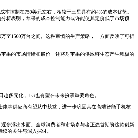
物料总成本控制在759美元左右，相较于三星具有约4%的成本优势。
瑞银的分析表明，苹果的成本控制能力或许能使其定价低于市场预
0万至1500万台之间。这种审慎的生产策略，一方面反映了可折
提振苹果的市场情绪和股价，还将对苹果的供应链生态产生积极的
链日趋多元化，LG也有望在未来扮演重要角色。
l以及富士康等供应商有望从中获益，进一步巩固其在高端智能手机核
略将逐步浮出水面。全球消费者和市场参与者正翘首期盼这款创新
持续的关注与深入探讨。