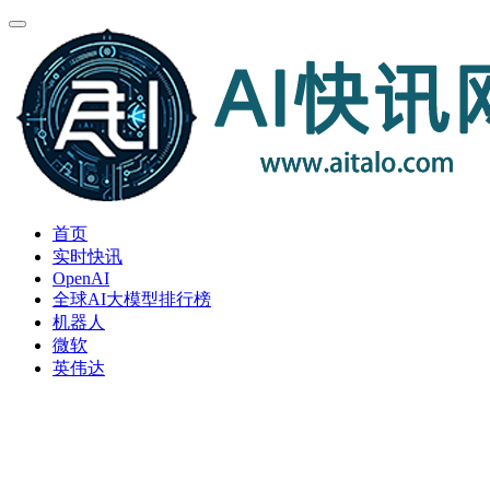
首页
实时快讯
OpenAI
全球AI大模型排行榜
机器人
微软
英伟达