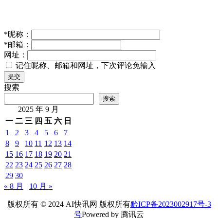
*
昵称：
*
邮箱：
网址：
记住昵称、邮箱和网址，下次评论免输入
提交
搜索
搜索
2025 年 9 月
一
二
三
四
五
六
日
1
2
3
4
5
6
7
8
9
10
11
12
13
14
15
16
17
18
19
20
21
22
23
24
25
26
27
28
29
30
« 8 月
10 月 »
版权所有 © 2024 AI快讯网 版权所有
黔ICP备2023002917号-3
号
Powered by 腾讯云