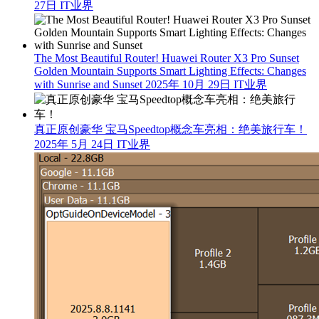
27日
IT业界
The Most Beautiful Router! Huawei Router X3 Pro Sunset
Golden Mountain Supports Smart Lighting Effects: Changes
with Sunrise and Sunset
2025年 10月 29日
IT业界
真正原创豪华 宝马Speedtop概念车亮相：绝美旅行车！
2025年 5月 24日
IT业界