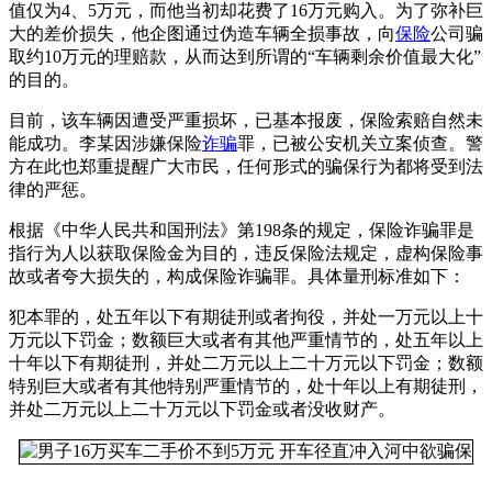
值仅为4、5万元，而他当初却花费了16万元购入。为了弥补巨
大的差价损失，他企图通过伪造车辆全损事故，向
保险
公司骗
取约10万元的理赔款，从而达到所谓的“车辆剩余价值最大化”
的目的。
目前，该车辆因遭受严重损坏，已基本报废，保险索赔自然未
能成功。李某因涉嫌保险
诈骗
罪，已被公安机关立案侦查。警
方在此也郑重提醒广大市民，任何形式的骗保行为都将受到法
律的严惩。
根据《中华人民共和国刑法》第198条的规定，保险诈骗罪是
指行为人以获取保险金为目的，违反保险法规定，虚构保险事
故或者夸大损失的，构成保险诈骗罪。具体量刑标准如下：
犯本罪的，处五年以下有期徒刑或者拘役，并处一万元以上十
万元以下罚金；数额巨大或者有其他严重情节的，处五年以上
十年以下有期徒刑，并处二万元以上二十万元以下罚金；数额
特别巨大或者有其他特别严重情节的，处十年以上有期徒刑，
并处二万元以上二十万元以下罚金或者没收财产。