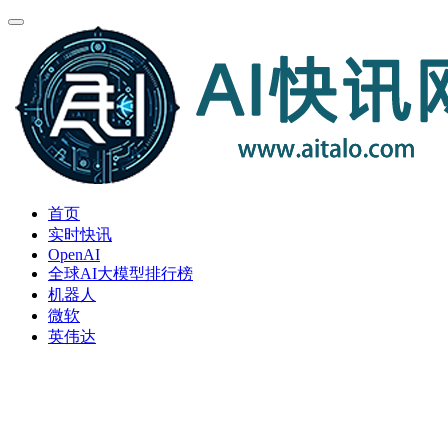
首页
实时快讯
OpenAI
全球AI大模型排行榜
机器人
微软
英伟达