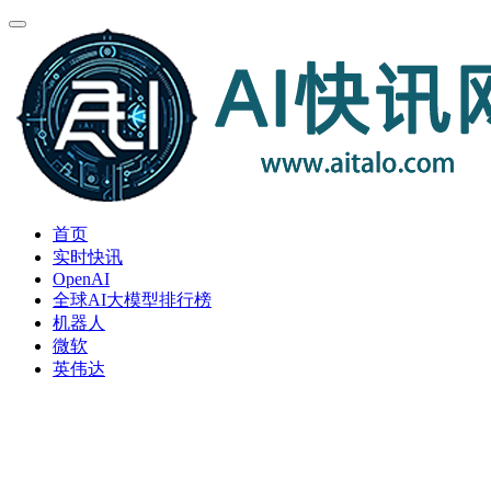
首页
实时快讯
OpenAI
全球AI大模型排行榜
机器人
微软
英伟达