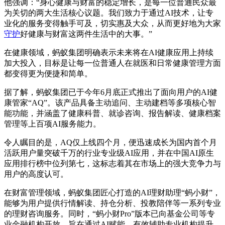
他强调：“身心健康与财富的稳定增长，是每一位普通民众最
为关切的两大生活核心议题。我们致力于通过AI技术，让专
业化的服务变得触手可及，切实惠及大众，从而更好地为大家
守护
好健康与财富这两件生活中的大事。”
在健康领域，蚂蚁集团明确表示未来将在AI健康应用上持续
加大投入，目标是让每一位普通人在就医和日常健康管理方面
都变得更为便捷和简单。
据了解，蚂蚁集团已于今年6月底正式推出了面向用户的AI健
康管家“AQ”。该产品具备主动追问、主动建档等多项核心智
能功能，并涵盖了健康科普、就诊咨询、报告解读、健康档案
管理等上百项AI服务能力。
令人瞩目的是，AQ仅上线四个月，便迅速成长为国内首个月
活跃用户量突破千万的行业专业级AI应用，并在中国AI原生
应用排行榜中位列第七，这标志着其在市场上的强大竞争力与
用户的高度认可。
在财富管理领域，蚂蚁集团匠心打造的AI理财助理“蚂小财”，
能够为用户提供行情解读、持仓分析、投教陪伴等一系列专业
的理财咨询服务。同时，“蚂小财Pro”版本已向基金公司等专
业金融机构开放，旨在通过AI赋能，有效辅助专业机构提升