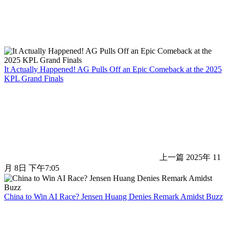
It Actually Happened! AG Pulls Off an Epic Comeback at the 2025
KPL Grand Finals
上一篇
2025年 11
月 8日 下午7:05
China to Win AI Race? Jensen Huang Denies Remark Amidst Buzz