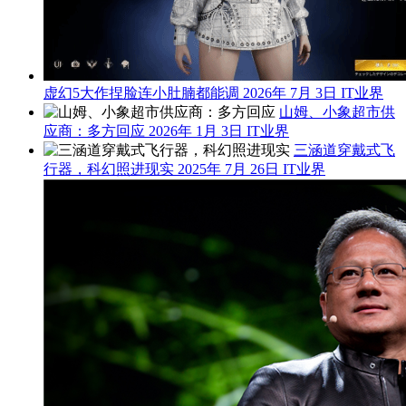
虚幻5大作捏脸连小肚腩都能调
2026年 7月 3日
IT业界
山姆、小象超市供
应商：多方回应
2026年 1月 3日
IT业界
三涵道穿戴式飞
行器，科幻照进现实
2025年 7月 26日
IT业界