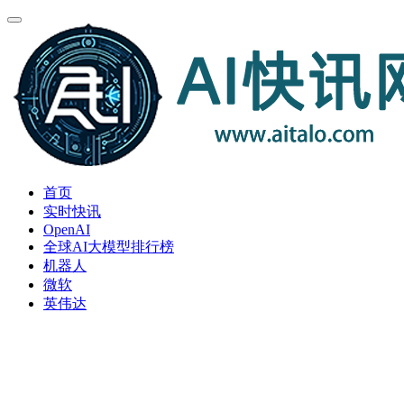
首页
实时快讯
OpenAI
全球AI大模型排行榜
机器人
微软
英伟达