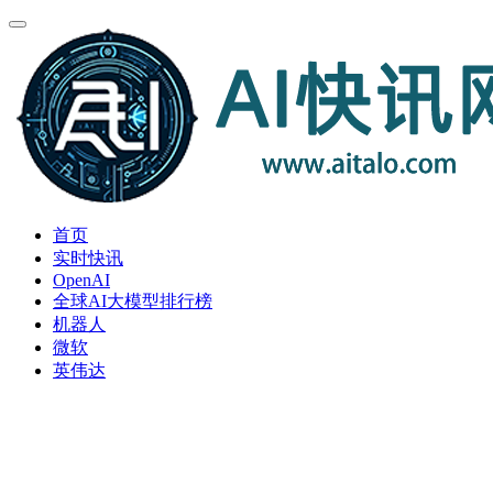
首页
实时快讯
OpenAI
全球AI大模型排行榜
机器人
微软
英伟达