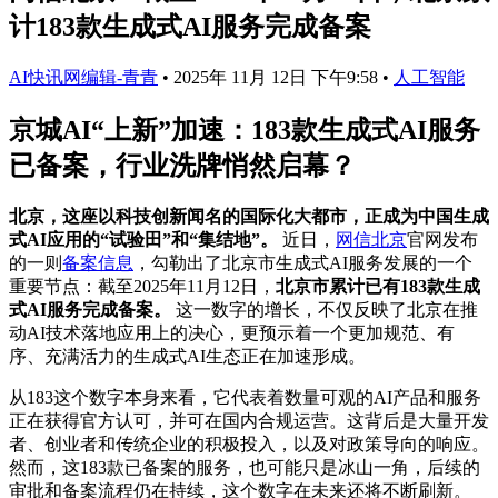
计183款生成式AI服务完成备案
AI快讯网编辑-青青
•
2025年 11月 12日 下午9:58
•
人工智能
京城AI“上新”加速：183款生成式AI服务
已备案，行业洗牌悄然启幕？
北京，这座以科技创新闻名的国际化大都市，正成为中国生成
式AI应用的“试验田”和“集结地”。
近日，
网信北京
官网发布
的一则
备案信息
，勾勒出了北京市生成式AI服务发展的一个
重要节点：截至2025年11月12日，
北京市累计已有183款生成
式AI服务完成备案。
这一数字的增长，不仅反映了北京在推
动AI技术落地应用上的决心，更预示着一个更加规范、有
序、充满活力的生成式AI生态正在加速形成。
从183这个数字本身来看，它代表着数量可观的AI产品和服务
正在获得官方认可，并可在国内合规运营。这背后是大量开发
者、创业者和传统企业的积极投入，以及对政策导向的响应。
然而，这183款已备案的服务，也可能只是冰山一角，后续的
审批和备案流程仍在持续，这个数字在未来还将不断刷新。