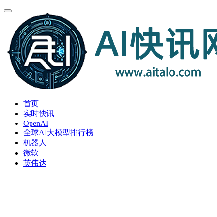
首页
实时快讯
OpenAI
全球AI大模型排行榜
机器人
微软
英伟达