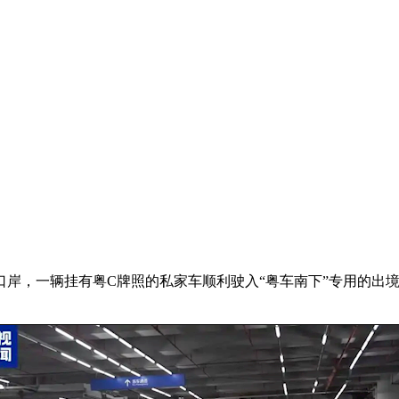
口岸，一辆挂有粤C牌照的私家车顺利驶入“粤车南下”专用的出