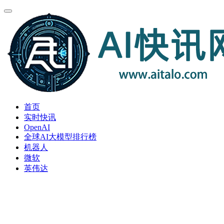
首页
实时快讯
OpenAI
全球AI大模型排行榜
机器人
微软
英伟达