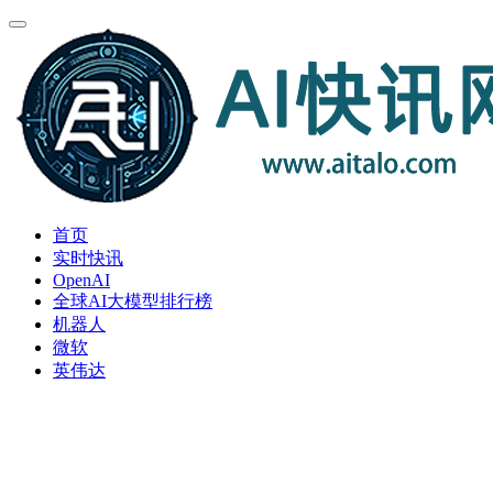
首页
实时快讯
OpenAI
全球AI大模型排行榜
机器人
微软
英伟达