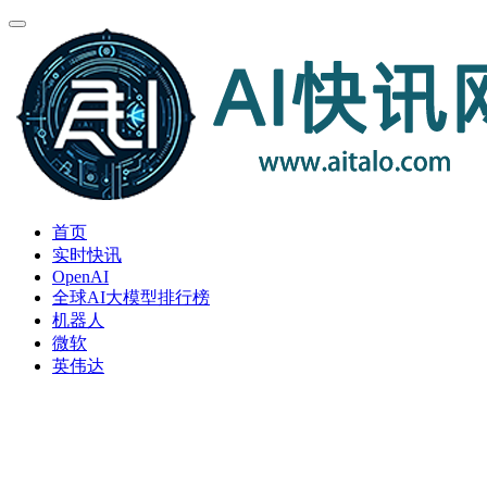
首页
实时快讯
OpenAI
全球AI大模型排行榜
机器人
微软
英伟达