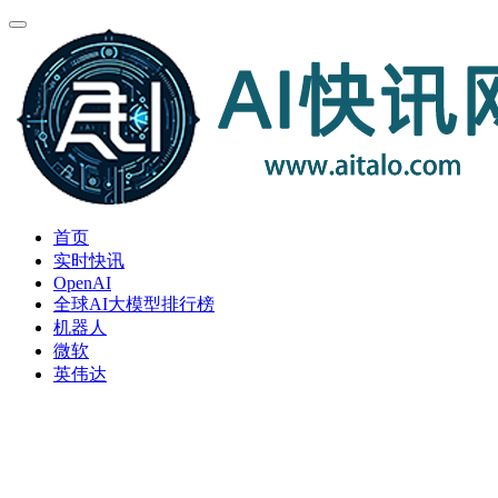
首页
实时快讯
OpenAI
全球AI大模型排行榜
机器人
微软
英伟达