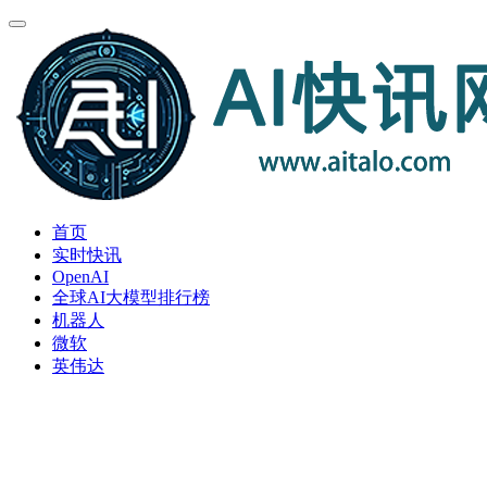
首页
实时快讯
OpenAI
全球AI大模型排行榜
机器人
微软
英伟达