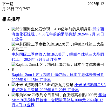
下一篇
2025年 12
月 25日 下午7:57
相关推荐
武宁西
海鱼化石惊现，4.38亿年前的呆萌身影
2026年 2月 28日
IT业界
中芯国际二季度收入超19亿美元，蝉联全球第三大晶圆
代工厂
2024年 8月 9日
IT业界
Rapidus 2nm工艺：功耗巨降75%，日本半导体未来可期
2025年 9月 15日
IT业界
小米16携澎湃OS 3
正式版九月登场
2025年 8月 20日
IT业界
华为
Mate 70系列今日首销，合肥最高补贴1000元
2024年 12
月 4日
IT业界