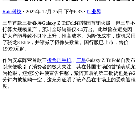
Rain科技
•
2025年 12月 25日 下午6:33
•
IT业界
三星首款三折叠屏Galaxy Z TriFold在韩国首销火爆，但三星不
打算大规模量产，预计全球销量仅3-4万台。此举旨在避免因
扩大产能导致不良率上升，推高成本。为降低成本，该机采用
了骁龙8 Elite，并缩减了摄像头数量。国行版已上市，售价
19999元起。
作为安卓阵营首款三
折叠屏
手机
，
三星
Galaxy Z TriFold自发布
以来便吸引了消费者的极大关注。其在韩国市场的首销表现尤
为抢眼，短短5分钟便宣告售罄，紧随其后的第二批货也是在2
分钟内被抢购一空，这充分证明了该产品在市场上的受欢迎程
度。