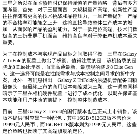
三星之所以在面临热销时仍保持谨慎的产量策略，背后有多方
面考量。首先，对于三星而言，大规模量产高端、创新性产品
往往伴随着更高的技术挑战和品控压力。一旦产量提升，产品
的不合格率可能随之上升，这将直接导致整体生产成本的增
加，从而影响产品的盈利能力。对于一款定位高端、技术门槛
极高的三折叠屏手机而言，维持高良率对于降低单机成本至关
重要。
为了在控制成本与实现产品目标之间取得平衡，三星在Galaxy
Z TriFold的配置上做出了权衡。值得注意的是，该机搭载的是
骁龙8 Elite处理器，而非高通最新、最旗舰的骁龙8 Elite Gen
5。这一选择可能是在性能需求与成本控制之间寻求的折中方
案。此外，有消息指出，Galaxy Z TriFold的原型机曾配备四颗
摄像头，但最终上市的商用版本却缩减为三颗。这一调整同样
暗示了三星在相机硬件配置上进行了成本优化，以期在保证基
本功能和用户体验的前提下，控制整体制造成本。
目前，三星Galaxy Z TriFold的国行版本也已正式上市销售。该
版本提供“时空黑”一种配色，其中16GB+512GB版本售价为
19999元人民币，而16GB+1TB版本则为21999元人民币。这些
定价策略也反映了其高端旗舰的定位。