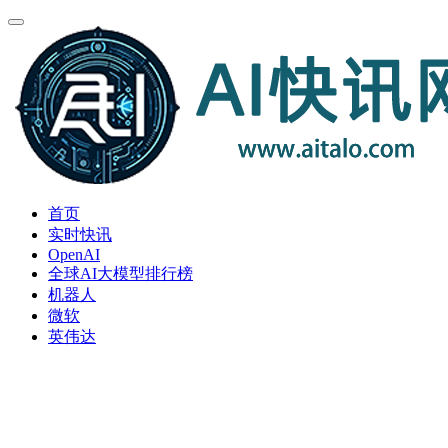
首页
实时快讯
OpenAI
全球AI大模型排行榜
机器人
微软
英伟达