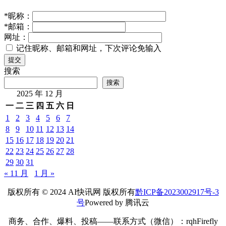
*
昵称：
*
邮箱：
网址：
记住昵称、邮箱和网址，下次评论免输入
提交
搜索
搜索
2025 年 12 月
一
二
三
四
五
六
日
1
2
3
4
5
6
7
8
9
10
11
12
13
14
15
16
17
18
19
20
21
22
23
24
25
26
27
28
29
30
31
« 11 月
1 月 »
版权所有 © 2024 AI快讯网 版权所有
黔ICP备2023002917号-3
号
Powered by 腾讯云
商务、合作、爆料、投稿——联系方式（微信）：rqhFirefly