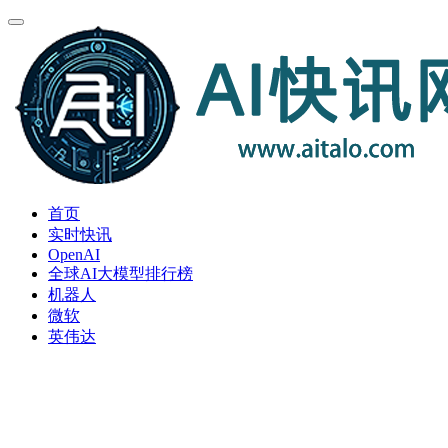
首页
实时快讯
OpenAI
全球AI大模型排行榜
机器人
微软
英伟达