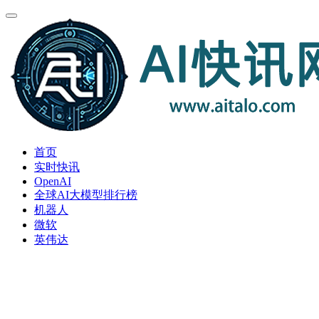
首页
实时快讯
OpenAI
全球AI大模型排行榜
机器人
微软
英伟达