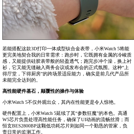
若能搭配这款3D打印一体成型钛合金表带，小米Watch 5将能
更完美地契合我的日常需求：跑步时，它既拥有金属的冷峻质
感，又能提供硅胶表带般的轻盈透气；跑完步冲个澡，换上衬
衫，它又能无缝融入商务会议或发布会的正式氛围。这种“上
得厅堂，下得厨房”的跨场景适应能力，确实是前几代产品所
未能完全达到的。
高性能硬件基石，颠覆性的操作与体验
小米Watch 5不仅外观出众，其内在性能更是令人惊艳。
硬件配置上，小米Watch 5延续了其“参数狂魔”的本色。高通
W5芯片负责处理高性能任务，确保了UI动画的流畅丝滑；而
恒玄BES2800BP这颗低功耗芯片则如同一个勤恳的管家，负
责日常的监测工作。