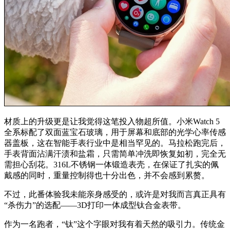
材质上的升级更是让我觉得这笔投入物超所值。小米Watch 5
全系标配了双面蓝宝石玻璃，用于屏幕和底部的光学心率传感
器盖板，这在智能手表行业中是相当罕见的。马拉松跑完后，
手表背面沾满汗渍和盐霜，只需简单冲洗即恢复如初，完全无
需担心刮花。316L不锈钢一体锻造表壳，在保证了扎实的佩
戴感的同时，重量控制得也十分出色，并不会感到累赘。
不过，此番体验我未能亲身感受的，或许是对我而言真正具有
“杀伤力”的选配——3D打印一体成型钛合金表带。
作为一名跑者，“钛”这个字眼对我有着天然的吸引力。传统金