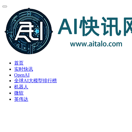
首页
实时快讯
OpenAI
全球AI大模型排行榜
机器人
微软
英伟达