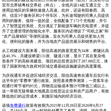
宜市北界镇粤桂交界处（终点），全线共设14处互通立交，方
便周边地区的车辆快速接入高速。此外，还设有阳春西、高
州、信宜3个服务区和2个停车区，为长途驾驶的司乘人员提供
周到的服务。值得一提的是，全线配备了172个充电桩，并引
入了智慧监控系统，充分满足了新能源车辆的充电需求，并提
升了交通管理的智能化水平。服务区内还增设了“司机之家”和
“农产品展销区”等便民设施，旨在为司乘人员提供更加人性
化、便利化的服务，并为当地农产品提供展示和销售的平台。
从工程建设方面来看，阳信高速的路基宽度为34米，桥隧比高
达40.3%，共建设桥梁131座、隧道21座，显示了其在复杂地
形条件下的高标准建造。项目的总投资达到了287.88亿元，体
现了国家和地方政府对区域交通基础设施建设的高度重视。
为庆祝通车并促进区域经济交流，阳信高速将在通车后实行长
达半年的“零费率”通行政策。按照基准费率测算，一类客车全
程通行将节省约85元，而物流运输成本预计可降低三成以上。
这一举措无疑将极大地惠及沿线货运企业和农产品商户，有效
降低他们的运营成本，刺激区域内的经济活动。
该项
免费通行
政策有效期为2025年12月28日至2026年6月27
日，共计6个月。这一时段恰好覆盖了春节、清明、端午等多