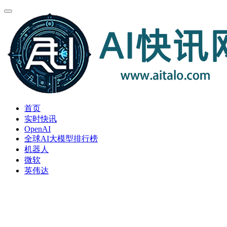
首页
实时快讯
OpenAI
全球AI大模型排行榜
机器人
微软
英伟达