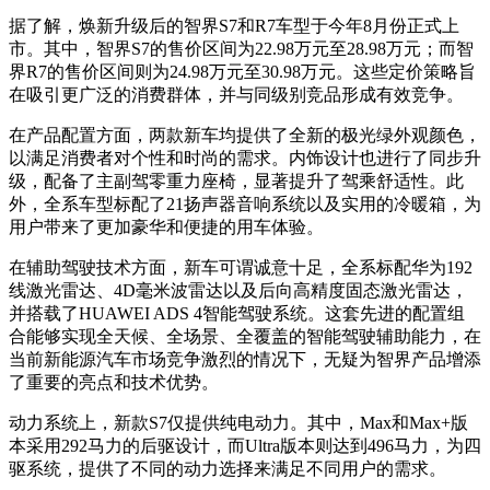
据了解，焕新升级后的智界S7和R7车型于今年8月份正式上
市。其中，智界S7的售价区间为22.98万元至28.98万元；而智
界R7的售价区间则为24.98万元至30.98万元。这些定价策略旨
在吸引更广泛的消费群体，并与同级别竞品形成有效竞争。
在产品配置方面，两款新车均提供了全新的极光绿外观颜色，
以满足消费者对个性和时尚的需求。内饰设计也进行了同步升
级，配备了主副驾零重力座椅，显著提升了驾乘舒适性。此
外，全系车型标配了21扬声器音响系统以及实用的冷暖箱，为
用户带来了更加豪华和便捷的用车体验。
在辅助驾驶技术方面，新车可谓诚意十足，全系标配华为192
线激光雷达、4D毫米波雷达以及后向高精度固态激光雷达，
并搭载了HUAWEI ADS 4智能驾驶系统。这套先进的配置组
合能够实现全天候、全场景、全覆盖的智能驾驶辅助能力，在
当前新能源汽车市场竞争激烈的情况下，无疑为智界产品增添
了重要的亮点和技术优势。
动力系统上，新款S7仅提供纯电动力。其中，Max和Max+版
本采用292马力的后驱设计，而Ultra版本则达到496马力，为四
驱系统，提供了不同的动力选择来满足不同用户的需求。