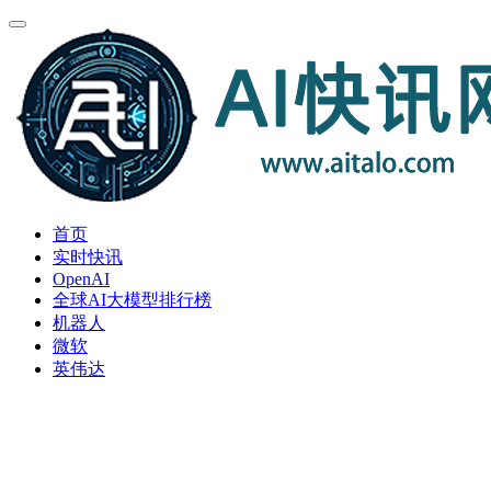
首页
实时快讯
OpenAI
全球AI大模型排行榜
机器人
微软
英伟达