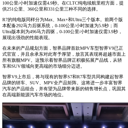
100公里/小时加速仅需4.9秒。在CLTC纯电续航里程方面，提
供251公里、360公里和331公里三种不同的选择。
R7的纯电版同样分为Max、Max+和Ultra三个版本。前两个版
本配备292马力后驱系统，0-100公里/小时加速为5.9秒；而
Ultra版本则为496马力四驱，0-100公里/小时加速仅需3.9秒，
展现出强劲的性能表现。
在未来的产品规划方面，智界品牌首款MPV车型智界V9已正
式官宣，并且余承东对此寄予厚望，放言其表现将超越市面上
所有旗舰MPV。这预示着智界品牌正积极拓展产品线，从轿
车和SUV领域向更高端的市场细分迈进。
智界V9上市后，将与现有的智界S7和R7车型共同构建起智界
品牌的轿车、SUV、MPV全产品矩阵。这将进一步丰富智界
汽车的产品组合，并有望为品牌带来新的销售增长点，巩固其
在高端新能源汽车市场的地位。