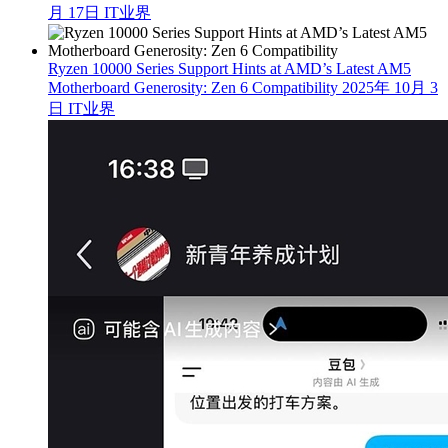
月 17日
IT业界
Ryzen 10000 Series Support Hints at AMD’s Latest AM5
Motherboard Generosity: Zen 6 Compatibility
2025年 10月 3
日
IT业界