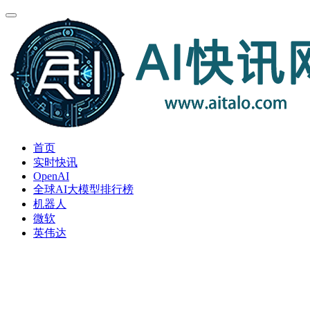
首页
实时快讯
OpenAI
全球AI大模型排行榜
机器人
微软
英伟达