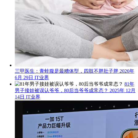
三甲医生：青蛙腹是最糟体型，四肢不胖肚子胖
2026年
6月 29日
IT业界
81年
男子接娃被误认爷爷，80后当爷爷成常态？
2025年 12月
14日
IT业界